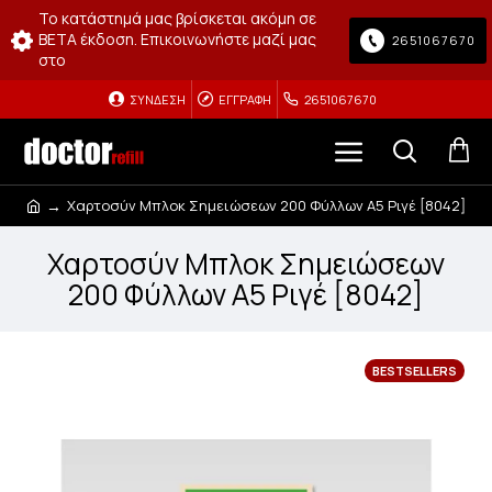
Το κατάστημά μας βρίσκεται ακόμη σε
BETA έκδοση. Επικοινωνήστε μαζί μας
2651067670
στο
ΣΎΝΔΕΣΗ
ΕΓΓΡΑΦΉ
2651067670
Χαρτοσύν Μπλοκ Σημειώσεων 200 Φύλλων A5 Ριγέ [8042]
Χαρτοσύν Μπλοκ Σημειώσεων
200 Φύλλων A5 Ριγέ [8042]
BESTSELLERS