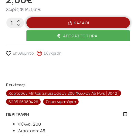
Χωρίς ΦΠΑ: 1,61€
ΚΑΛΆΘΙ
ΑΓΟΡΆΣΤΕ ΤΏΡΑ
Επιθυμητό
Σύγκριση
Ετικέτες:
Χαρτοσύν Μπλοκ Σημειώσεων 200 Φύλλων A5 Ριγέ [8042]
5205116080426
Σημειωματάρια
ΠΕΡΙΓΡΑΦΉ
Φύλλα: 200
Διάσταση: A5