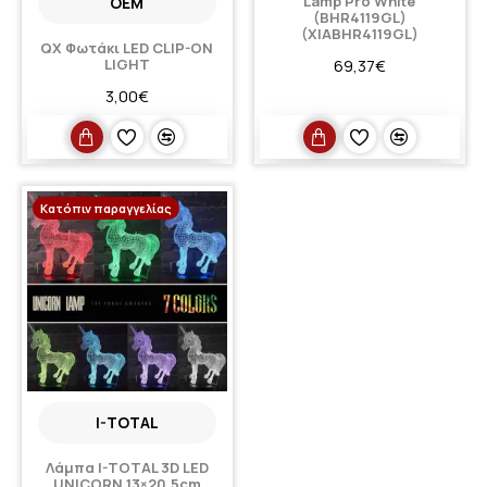
Lamp Pro White
OEM
(BHR4119GL)
(XIABHR4119GL)
QX Φωτάκι LED CLIP-ON
LIGHT
69,37€
3,00€
Κατόπιν παραγγελίας
I-TOTAL
Λάμπα I-TOTAL 3D LED
UNICORN 13×20,5cm