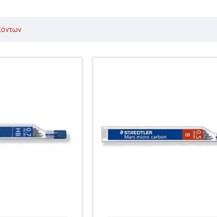
ϊόντων