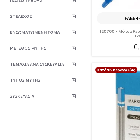
ΠΆΧΟΣ ΓΡΑΦΉΣ
ΣΤΈΛΕΧΟΣ
FABER
120700 - Μύτες Fab
ΕΝΣΩΜΑΤΩΜΈΝΗ ΓΌΜΑ
12
0
ΜΈΓΕΘΟΣ ΜΎΤΗΣ
ΤΕΜΆΧΙΑ ΑΝΆ ΣΥΣΚΕΥΑΣΊΑ
Κατόπιν παραγγελίας
ΤΎΠΟΣ ΜΎΤΗΣ
ΣΥΣΚΕΥΑΣΊΑ