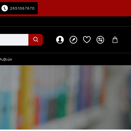
2651067670
λυβιών