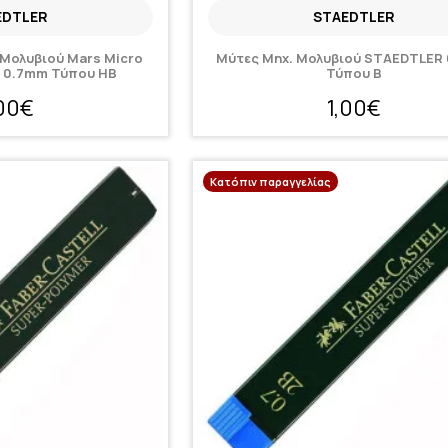
EDTLER
STAEDTLER
ς Μολυβιού Mars Micro
Μύτες Μηχ. Μολυβιού STAEDTLER
 0.7mm Τύπου HB
Τύπου B
,00€
1,00€
Κατόπιν παραγγελίας