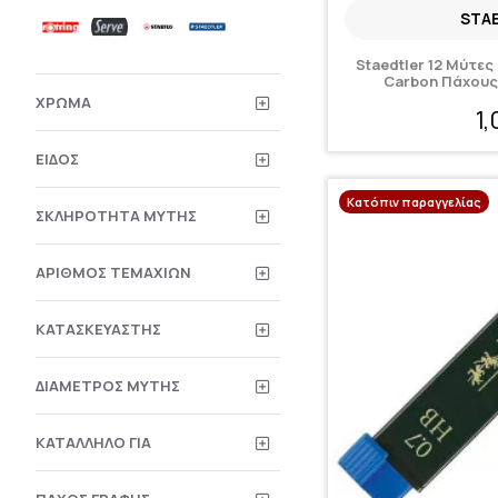
STA
Staedtler 12 Μύτε
Carbon Πάχους
ΧΡΏΜΑ
1
ΕΊΔΟΣ
Κατόπιν παραγγελίας
ΣΚΛΗΡΌΤΗΤΑ ΜΎΤΗΣ
ΑΡΙΘΜΌΣ ΤΕΜΑΧΊΩΝ
ΚΑΤΑΣΚΕΥΑΣΤΉΣ
ΔΙΆΜΕΤΡΟΣ ΜΎΤΗΣ
ΚΑΤΆΛΛΗΛΟ ΓΙΑ