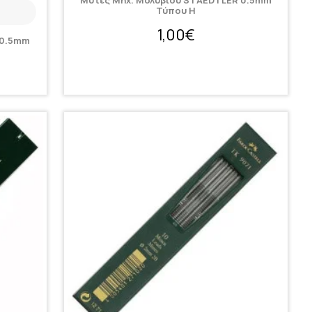
Μύτες Μηχ. Μολυβιού STAEDTLER 0.5mm
Τύπου H
1,00€
 0.5mm