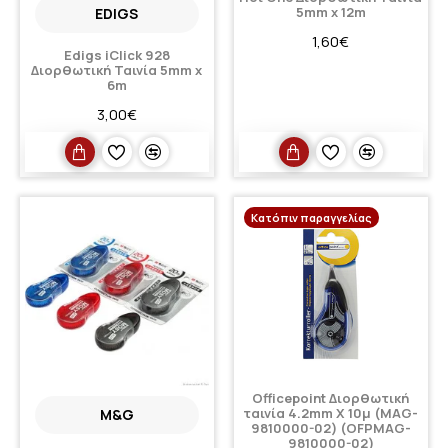
5mm x 12m
EDIGS
1,60€
Edigs iClick 928
Διορθωτική Ταινία 5mm x
6m
3,00€
Κατόπιν παραγγελίας
Officepoint Διορθωτική
ταινία 4.2mm Χ 10μ (MAG-
M&G
9810000-02) (OFPMAG-
9810000-02)