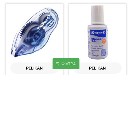
ΦΊΛΤΡΑ
PELIKAN
PELIKAN
Pelikan Maxi Roller
Pelikan Διορθωτικό Υγρό
Διορθωτική Ταινία 8.4mm x
20ml με Πινέλο
8.5m
1,70€
3,80€