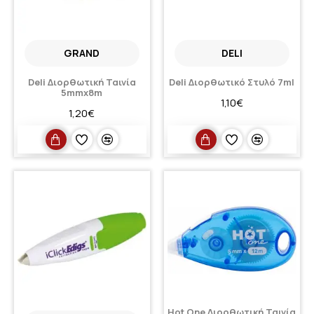
GRAND
DELI
Deli Διορθωτική Ταινία
Deli Διορθωτικό Στυλό 7ml
5mmx8m
1,10€
1,20€
Hot One Διορθωτική Ταινία