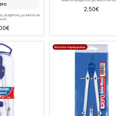
Metron Διαβήτης με Μύτη σε Κο
EFO
2,50€
ός Διαβήτης με Μύτη σε
ουτί
,00€
Κατόπιν παραγγελίας