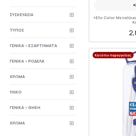
+
ΣΥΣΚΕΥΑΣΊΑ
+Efo Color Μεταλλικ
Κ
ΤΎΠΟΣ
2
ΓΕΝΙΚΆ > ΕΞΑΡΤΉΜΑΤΑ
Κατόπιν παραγγελίας
ΓΕΝΙΚΆ > ΡΟΔΈΛΑ
ΧΡΏΜΑ
ΥΛΙΚΌ
ΓΕΝΙΚΆ > ΘΉΚΗ
ΧΡΏΜΑ