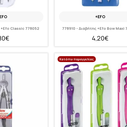
EFO
+EFO
 +Efo Classic 778052
778910 - Διαβήτης +Efo Bow Maxi 
,80€
4,20€
Κατόπιν παραγγελίας