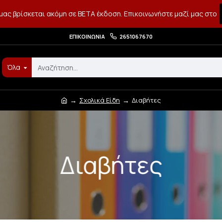
μας βρίσκεται ακόμη σε BETA έκδοση. Επικοινωνήστε μαζί μας στο
ΕΠΙΚΟΙΝΩΝΊΑ
2651067670
Όλα
Σχολικά Είδη
Διαβήτες
Διαβήτες