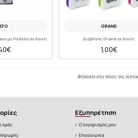
EFO
GRAND
ss με Ροδέλα σε Κουτί
Διαβήτης Grand σε Κουτί
,40€
1,00€
Φτάσατε στο τέλος της λίστα
ορίες
Εξυπηρέτηση
ε εμάς
Ο λογαρισμός μου
Πληρωμής
Επικοινωνία