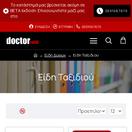
Το κατάστημά μας βρίσκεται ακόμη σε
BETA έκδοση. Επικοινωνήστε μαζί μας
2651067670
στο
ΣΎΝΔΕΣΗ
ΕΓΓΡΑΦΉ
2651067670
Είδη Δώρων
Είδη Ταξιδιού
Είδη Ταξιδιού