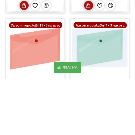
Άμεση παραλαβή | 1 - 3 ημέρες
Άμεση παραλαβή | 1 - 3 ημέρες
ΦΊΛΤΡΑ
GRAND
GRAND
Φάκελος κουμπί Α5
Φάκελος κουμπί Α5
κόκκινος
πράσινος
0,40€
0,40€