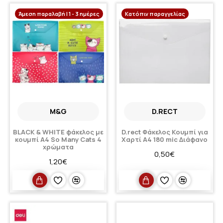
Άμεση παραλαβή | 1 - 3 ημέρες
Κατόπιν παραγγελίας
M&G
D.RECT
BLACK & WHITE φάκελος με
D.rect Φάκελος Κουμπί για
κουμπί Α4 So Many Cats 4
Χαρτί A4 180 mic Διάφανο
χρώματα
0,50€
1,20€