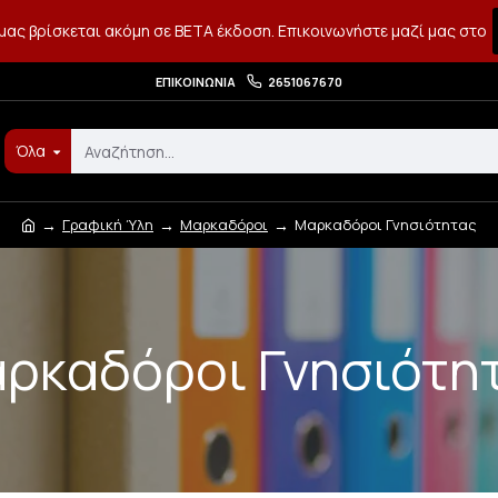
μας βρίσκεται ακόμη σε BETA έκδοση. Επικοινωνήστε μαζί μας στο
ΕΠΙΚΟΙΝΩΝΊΑ
2651067670
Όλα
Γραφική Ύλη
Μαρκαδόροι
Μαρκαδόροι Γνησιότητας
ρκαδόροι Γνησιότη