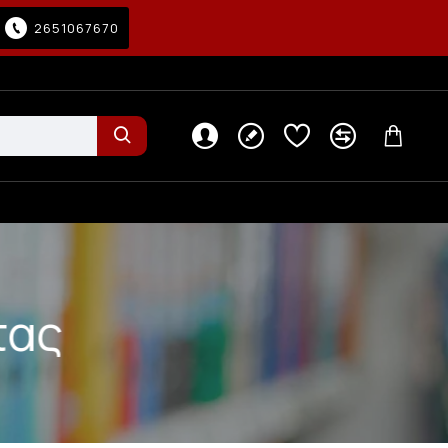
2651067670
τας