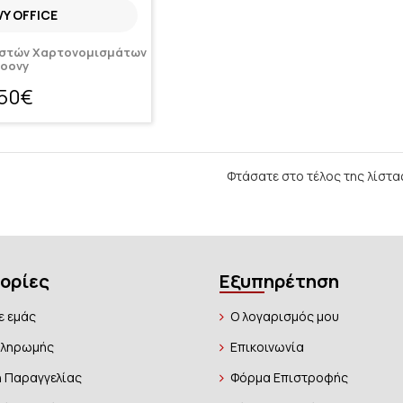
Y OFFICE
αστών Χαρτονομισμάτων
oovy
,50€
Φτάσατε στο τέλος της λίστα
ορίες
Εξυπηρέτηση
ε εμάς
Ο λογαρισμός μου
Πληρωμής
Επικοινωνία
 Παραγγελίας
Φόρμα Επιστροφής