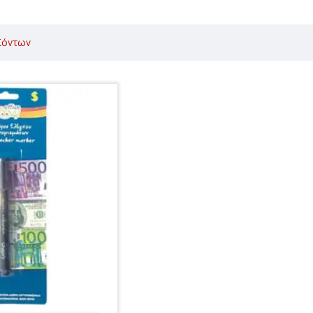
ϊόντων