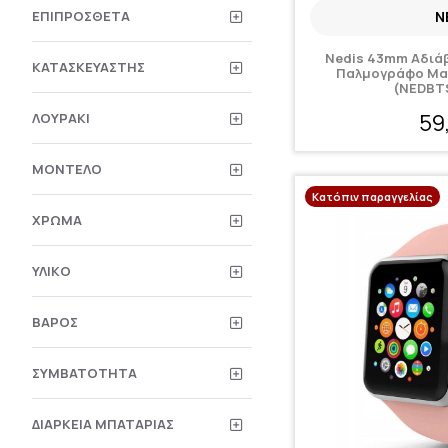
ΕΠΙΠΡΌΣΘΕΤΑ
N
Nedis 43mm Αδιάβ
ΚΑΤΑΣΚΕΥΑΣΤΉΣ
Παλμογράφο Μα
(NEDBT
59
ΛΟΥΡΆΚΙ
ΜΟΝΤΈΛΟ
Κατόπιν παραγγελίας
ΧΡΏΜΑ
ΥΛΙΚΌ
ΒΆΡΟΣ
ΣΥΜΒΑΤΌΤΗΤΑ
ΔΙΆΡΚΕΙΑ ΜΠΑΤΑΡΊΑΣ