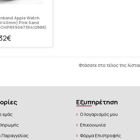
onband Apple Watch
8/40mm) Pink Sand
TCHPR5906735412888)
,32€
Φτάσατε στο τέλος της λίστα
ορίες
Εξυπηρέτηση
ε εμάς
Ο λογαρισμός μου
Πληρωμής
Επικοινωνία
 Παραγγελίας
Φόρμα Επιστροφής