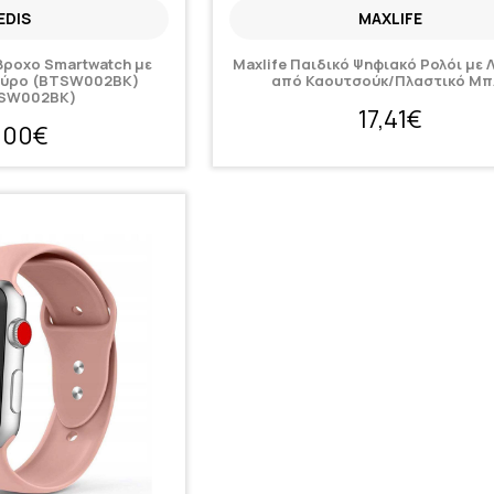
EDIS
MAXLIFE
ροχο Smartwatch με
Maxlife Παιδικό Ψηφιακό Ρολόι με 
ύρο (BTSW002BK)
από Καουτσούκ/Πλαστικό Μπ
SW002BK)
17,41€
,00€