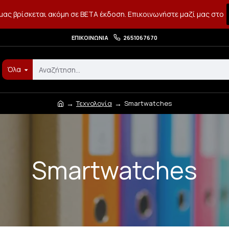
μας βρίσκεται ακόμη σε BETA έκδοση. Επικοινωνήστε μαζί μας στο
ΕΠΙΚΟΙΝΩΝΊΑ
2651067670
Όλα
Τεχνολογία
Smartwatches
Smartwatches