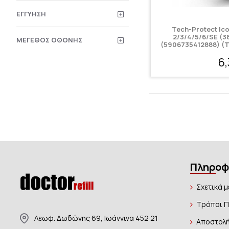
ΕΓΓΎΗΣΗ
Tech-Protect Ic
2/3/4/5/6/SE (3
ΜΈΓΕΘΟΣ ΟΘΌΝΗΣ
(5906735412888) (
6
Πληροφ
Σχετικά μ
Τρόποι 
Λεωφ. Δωδώνης 69, Ιωάννινα 452 21
Αποστολή