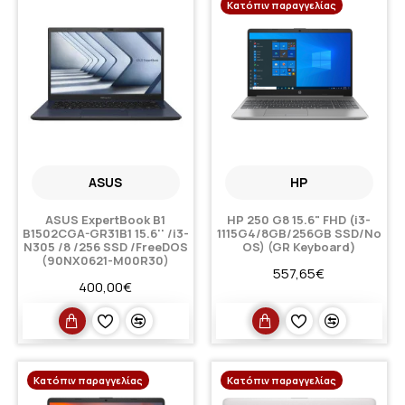
Κατόπιν παραγγελίας
ASUS
HP
ASUS ExpertBook B1
HP 250 G8 15.6" FHD (i3-
B1502CGA-GR31B1 15.6'' /i3-
1115G4/8GB/256GB SSD/No
N305 /8 /256 SSD /FreeDOS
OS) (GR Keyboard)
(90NX0621-M00R30)
557,65€
400,00€
Κατόπιν παραγγελίας
Κατόπιν παραγγελίας