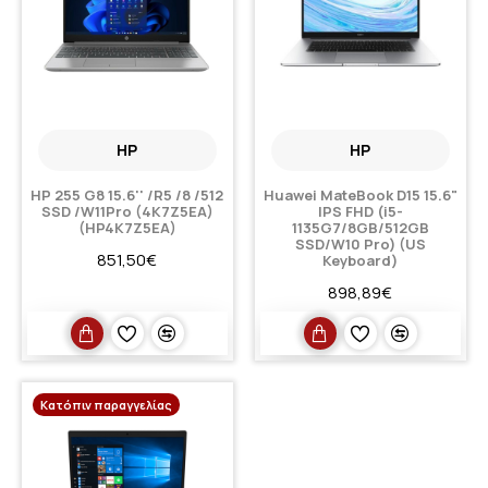
HP
HP
HP 255 G8 15.6'' /R5 /8 /512
Huawei MateBook D15 15.6"
SSD /W11Pro (4K7Z5EA)
IPS FHD (i5-
(HP4K7Z5EA)
1135G7/8GB/512GB
SSD/W10 Pro) (US
851,50€
Keyboard)
898,89€
Κατόπιν παραγγελίας