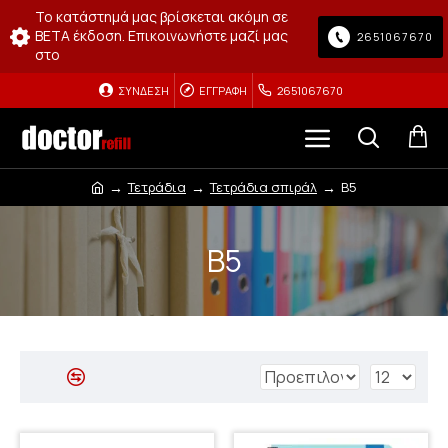
Το κατάστημά μας βρίσκεται ακόμη σε
BETA έκδοση. Επικοινωνήστε μαζί μας
2651067670
στο
ΣΎΝΔΕΣΗ
ΕΓΓΡΑΦΉ
2651067670
Τετράδια
Τετράδια σπιράλ
Β5
Β5