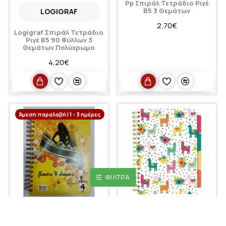
Pp Σπιράλ Τετράδιο Ριγέ
Β5 3 Θεμάτων
LOGIGRAF
2,70€
Logigraf Σπιράλ Τετράδιο
Ριγέ Β5 90 Φύλλων 3
Θεμάτων Πολύχρωμο
4,20€
Άμεση παραλαβή | 1 - 3 ημέρες
ΦΊΛΤΡΑ
Pp Σπιράλ Τετράδιο Ριγέ
Β5 4 Θεμάτων
PUKKA