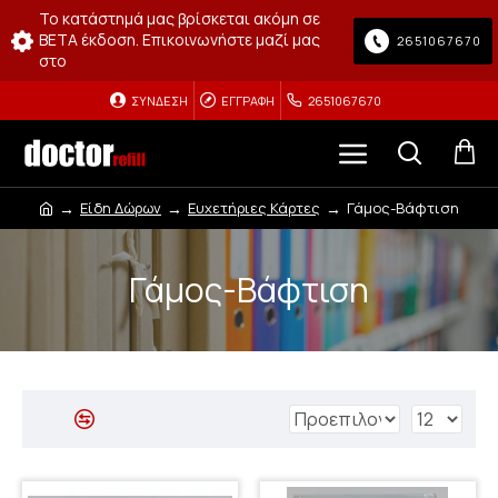
Το κατάστημά μας βρίσκεται ακόμη σε
BETA έκδοση. Επικοινωνήστε μαζί μας
2651067670
στο
ΣΎΝΔΕΣΗ
ΕΓΓΡΑΦΉ
2651067670
Είδη Δώρων
Ευχετήριες Κάρτες
Γάμος-Βάφτιση
Γάμος-Βάφτιση