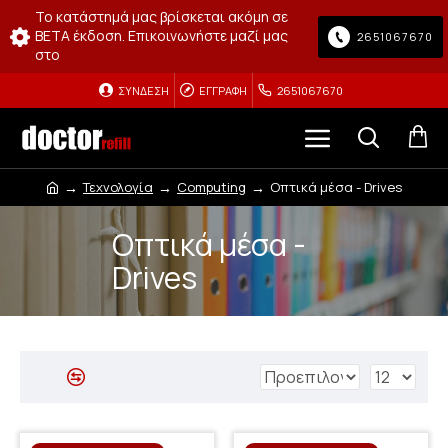
Το κατάστημά μας βρίσκεται ακόμη σε
BETA έκδοση. Επικοινωνήστε μαζί μας
2651067670
στο
ΣΎΝΔΕΣΗ
ΕΓΓΡΑΦΉ
2651067670
Τεχνολογία
Computing
Οπτικά μέσα - Drives
Οπτικά μέσα -
Drives