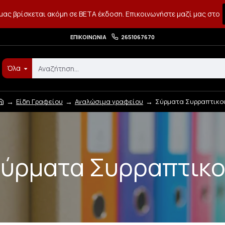
μας βρίσκεται ακόμη σε BETA έκδοση. Επικοινωνήστε μαζί μας στο
ΕΠΙΚΟΙΝΩΝΊΑ
2651067670
Όλα
Είδη Γραφείου
Αναλώσιμα γραφείου
Σύρματα Συρραπτικο
ύρματα Συρραπτικ