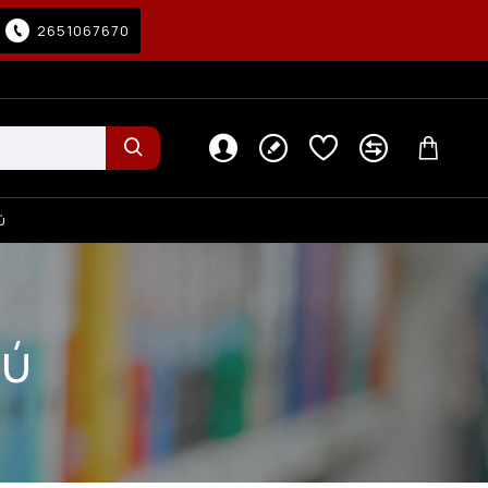
2651067670
ύ
ού