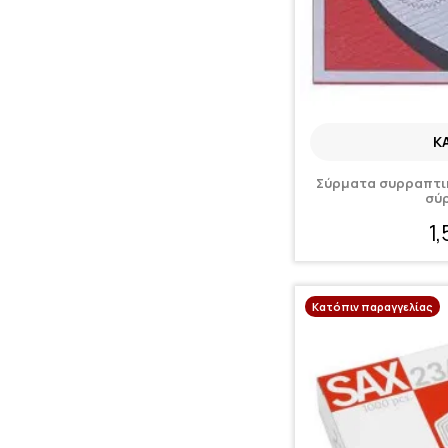
K
Σύρματα συρραπτικ
σύ
1
Κατόπιν παραγγελίας