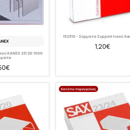
152310 - Σύρματα Συρραπτικού Sax
ANEX
1,20€
ού KANEX 23/20 1000
ρματα
,50€
Κατόπιν παραγγελίας