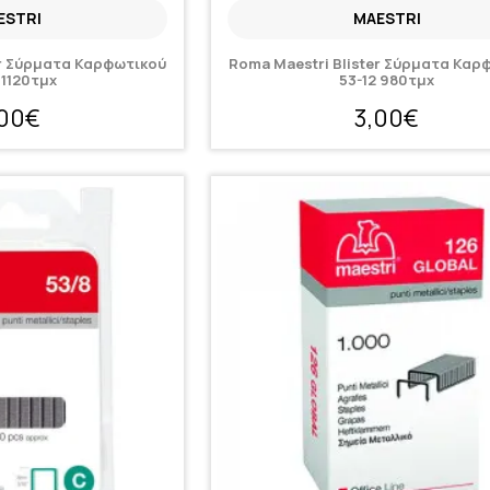
ESTRI
MAESTRI
er Σύρματα Καρφωτικού
Roma Maestri Blister Σύρματα Καρ
 1120τμχ
53-12 980τμχ
,00€
3,00€