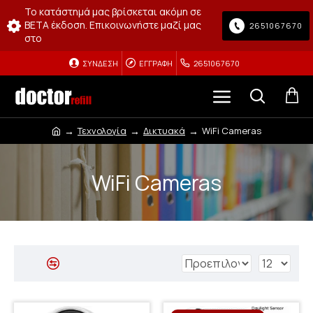
Το κατάστημά μας βρίσκεται ακόμη σε
BETA έκδοση. Επικοινωνήστε μαζί μας
2651067670
στο
ΣΎΝΔΕΣΗ
ΕΓΓΡΑΦΉ
2651067670
Τεχνολογία
Δικτυακά
WiFi Cameras
WiFi Cameras