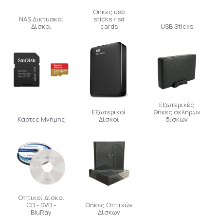
Θήκες usb
NAS Δικτυακοί
sticks / sd
Δίσκοι
cards
USB Sticks
Εξωτερικές
Εξωτερικοί
θήκες σκληρών
Κάρτες Μνήμης
Δίσκοι
δίσκων
Οπτικοί Δίσκοι
CD - DVD -
Θήκες Οπτικών
BluRay
Δίσκων