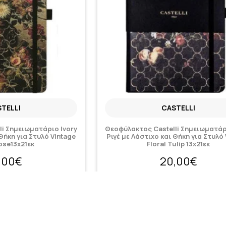
TELLI
CASTELLI
li Σημειωματάριο Ivory
Θεοφύλακτος Castelli Σημειωματάρ
 Θήκη για Στυλό Vintage
Ριγέ με Λάστιχο και Θήκη για Στυλό
Rose13x21εκ
Floral Tulip 13x21εκ
,00€
20,00€