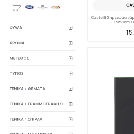
CAS
Castelli Σημειωματάρ
13x21cm L
ΦΎΛΛΑ
15
ΧΡΏΜΑ
ΜΈΓΕΘΟΣ
ΤΎΠΟΣ
ΓΕΝΙΚΆ > ΘΈΜΑΤΑ
ΓΕΝΙΚΆ > ΓΡΑΜΜΟΓΡΆΦΗΣΗ
ΓΕΝΙΚΆ > ΣΠΙΡΆΛ