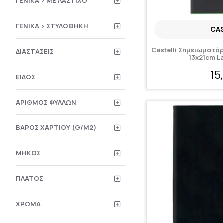
ΓΕΝΙΚΆ > ΜΕ ΛΆΣΤΙΧΟ
ΓΕΝΙΚΆ > ΣΤΥΛΟΘΉΚΗ
CAS
Castelli Σημειωματάρ
ΔΙΑΣΤΆΣΕΙΣ
13x21cm L
15
ΕΊΔΟΣ
ΑΡΙΘΜΌΣ ΦΎΛΛΩΝ
ΒΆΡΟΣ ΧΑΡΤΙΟΎ (G/M2)
ΜΉΚΟΣ
ΠΛΆΤΟΣ
ΧΡΏΜΑ