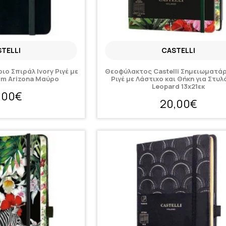
TELLI
CASTELLI
ιο Σπιράλ Ivory Ριγέ με
Θεοφύλακτος Castelli Σημειωματάρ
cm Arizona Μαύρο
Ριγέ με Λάστιχο και Θήκη για Στυλ
Leopard 13x21εκ
,00€
20,00€