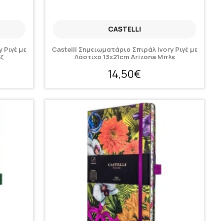
CASTELLI
 Ριγέ με
Castelli Σημειωματάριο Σπιράλ Ivory Ριγέ με
εζ
Λάστιχο 13x21cm Arizona Μπλε
14,50€