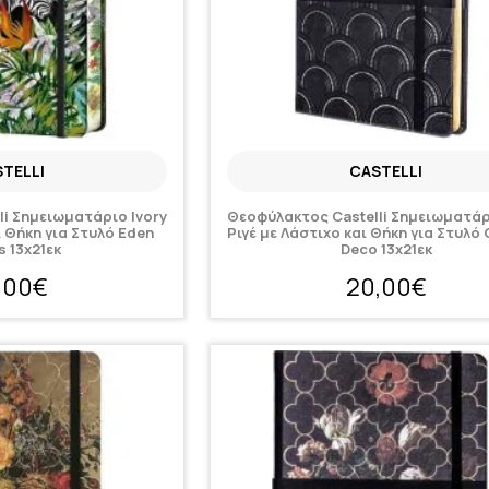
TELLI
CASTELLI
li Σημειωματάριο Ivory
Θεοφύλακτος Castelli Σημειωματάρ
ι Θήκη για Στυλό Eden
Ριγέ με Λάστιχο και Θήκη για Στυλό 
s 13x21εκ
Deco 13x21εκ
,00€
20,00€