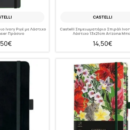
TELLI
CASTELLI
ιο Ivory Ριγέ με Λάστιχο
Castelli Σημειωματάριο Σπιράλ Ivory
aser Πράσινο
Λάστιχο 13x21cm Arizona Μπ
,50€
14,50€