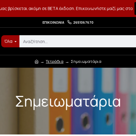
μας βρίσκεται ακόμη σε BETA έκδοση. Επικοινωνήστε μαζί μας στο
ΕΠΙΚΟΙΝΩΝΊΑ
2651067670
Όλα
Τετράδια
Σημειωματάρια
Σημειωματάρια