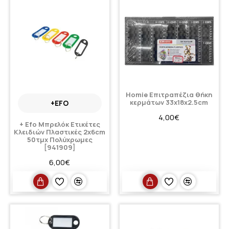
Homie Επιτραπέζια θήκη
κερμάτων 33x18x2.5cm
+EFO
4,00€
+ Efo Μπρελόκ Ετικέτες
Κλειδιών Πλαστικές 2x6cm
50τμχ Πολύχρωμες
[941909]
6,00€