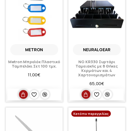
METRON
NEURALGEAR
Metron Μπρελόκ Πλαστικό
NG KR330 Συρτάρι
Ταμπελάκι Σετ 100 τμχ.
Ταμειακής με 8 Θήκες
Κερμάτων και 4
11,00€
Χαρτονομισμάτων
65,00€
Κατόπιν παραγγελίας