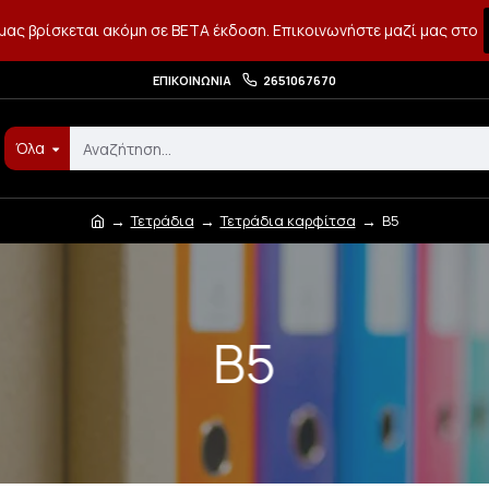
μας βρίσκεται ακόμη σε BETA έκδοση. Επικοινωνήστε μαζί μας στο
ΕΠΙΚΟΙΝΩΝΊΑ
2651067670
Όλα
Τετράδια
Τετράδια καρφίτσα
Β5
Β5