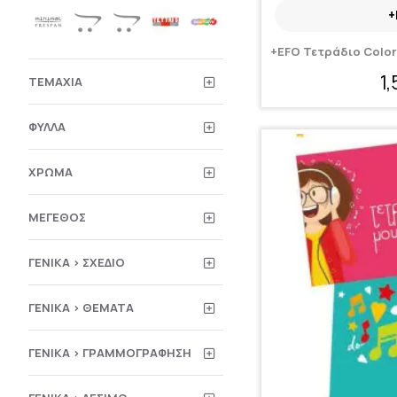
+
+EFO Τετράδιο Color
1
ΤΕΜΆΧΙΑ
ΦΎΛΛΑ
ΧΡΏΜΑ
ΜΈΓΕΘΟΣ
ΓΕΝΙΚΆ > ΣΧΈΔΙΟ
ΓΕΝΙΚΆ > ΘΈΜΑΤΑ
ΓΕΝΙΚΆ > ΓΡΑΜΜΟΓΡΆΦΗΣΗ