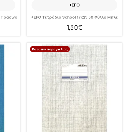
+EFO
α Πράσινο
+EFO Τετράδιο School 17x25 50 Φύλλα Μπλε
1,30€
Κατόπιν παραγγελίας