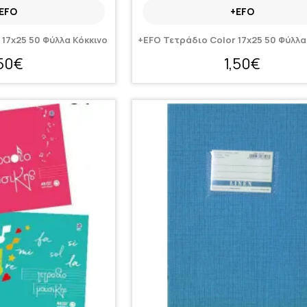
EFO
+EFO
 17x25 50 Φύλλα Κόκκινο
+EFO Τετράδιο Color 17x25 50 Φύλλ
,50€
1,50€