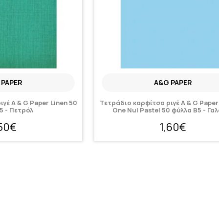
 PAPER
A&G PAPER
γέ A & G Paper Linen 50
Τετράδιο καρφίτσα ριγέ A & G Pape
5 - Πετρόλ
One Nul Pastel 50 φύλλα Β5 - Γα
,50€
1,60€