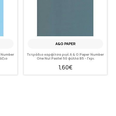
A&G PAPER
r Number
Τετράδιο καρφίτσα ριγέ A & G Paper Number
λάζιο
One Nul Pastel 50 φύλλα Β5 - Γκρι
1,60€
Κατόπιν παραγγελίας