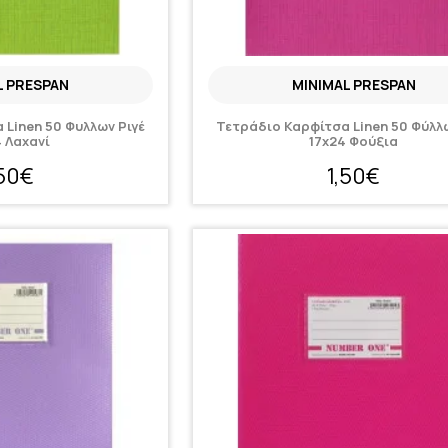
L PRESPAN
MINIMAL PRESPAN
 Linen 50 Φυλλων Ριγέ
Τετράδιο Καρφίτσα Linen 50 Φύλλ
4 Λαχανί
17x24 Φούξια
,50€
1,50€