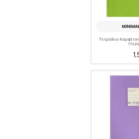
MINIMA
Τετράδιο Καρφίτσα
17x2
1