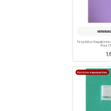
MINIMA
Τετράδιο Καρφίτσα 
Ριγέ 1
1
Κατόπιν παραγγελίας