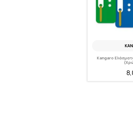
KA
Kangaro Ελάσματα
(Χρ
8