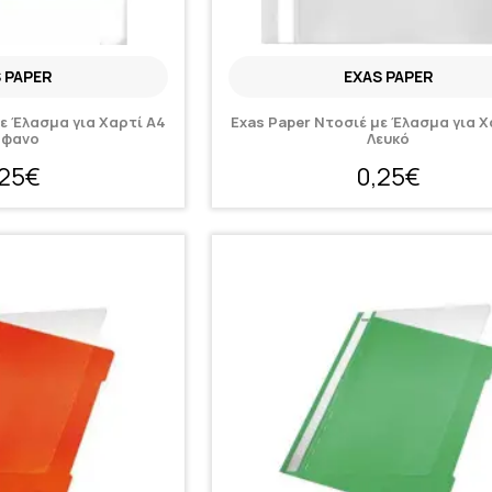
 PAPER
EXAS PAPER
με Έλασμα για Χαρτί A4
Exas Paper Ντοσιέ με Έλασμα για Χ
άφανο
Λευκό
,25€
0,25€