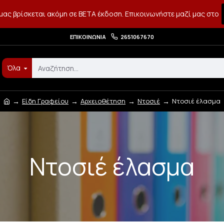
μας βρίσκεται ακόμη σε BETA έκδοση. Επικοινωνήστε μαζί μας στο
ΕΠΙΚΟΙΝΩΝΊΑ
2651067670
Όλα
Είδη Γραφείου
Αρχειοθέτηση
Ντοσιέ
Ντοσιέ έλασμα
Ντοσιέ έλασμα