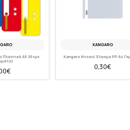
NGARO
KANGARO
 Πλαστικά A5 25τμχ
Kangaro Ντοσιέ Έλασμα PP A4 Γκρ
ώματα)
0,30€
,00€