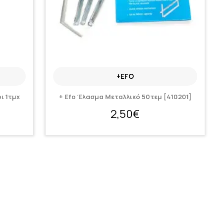
+EFO
ι 1τμχ
+ Efo Έλασμα Μεταλλικό 50τεμ [410201]
2,50€
Κατόπιν παραγγελίας