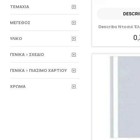
ΤΕΜΆΧΙΑ
DESCRI
ΜΈΓΕΘΟΣ
Describo Ντοσιέ Έλ
0
ΥΛΙΚΌ
ΓΕΝΙΚΆ > ΣΧΈΔΙΟ
ΓΕΝΙΚΆ > ΠΙΆΣΙΜΟ ΧΑΡΤΙΟΎ
ΧΡΏΜΑ