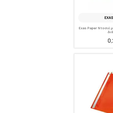
EXAS
Exas Paper Ντοσιέ 
Δι
0