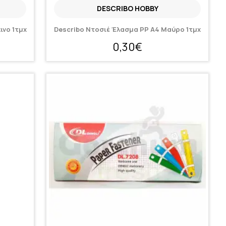
DESCRIBO HOBBY
ινο 1τμχ
Describo Ντοσιέ Έλασμα PP A4 Μαύρο 1τμχ
0,30€