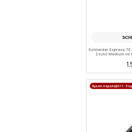
SCH
Schneider Express 75
Στυλό Medium σε
1
Άμεση παραλαβή | 1 - 3 η