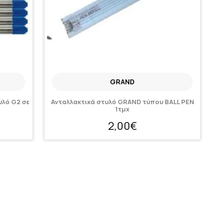
GRAND
υλό G2 σε
Ανταλλακτικά στυλό GRAND τύπου BALL PEN
1τμχ
2,00€
Άμεση παραλαβή | 1 - 3 ημέρες