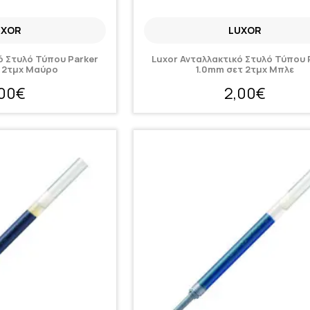
UXOR
LUXOR
ό Στυλό Τύπου Parker
Luxor Ανταλλακτικό Στυλό Τύπου 
 2τμχ Μαύρο
1.0mm σετ 2τμχ Μπλε
,00€
2,00€