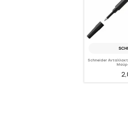
SCH
Schneider Ανταλλακτ
Μαύρ
2
Άμεση παραλαβή | 1 - 3 η