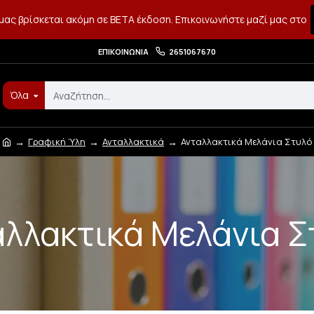
μας βρίσκεται ακόμη σε BETA έκδοση. Επικοινωνήστε μαζί μας στο
ΕΠΙΚΟΙΝΩΝΊΑ
2651067670
Όλα
Γραφική Ύλη
Ανταλλακτικά
Ανταλλακτικά Μελάνια Στυλό
αλλακτικά Μελάνια Σ