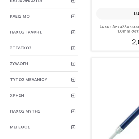
ΚΑΤΆΛΛΗΛΟ ΓΙΑ
L
ΚΛΕΊΣΙΜΟ
Luxor Ανταλλακτικ
1.0mm σετ
ΠΆΧΟΣ ΓΡΑΦΉΣ
2
ΣΤΈΛΕΧΟΣ
ΣΥΛΛΟΓΉ
ΤΎΠΟΣ ΜΕΛΑΝΙΟΎ
ΧΡΉΣΗ
ΠΆΧΟΣ ΜΎΤΗΣ
ΜΈΓΕΘΟΣ