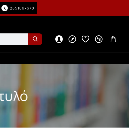
2651067670
τυλό