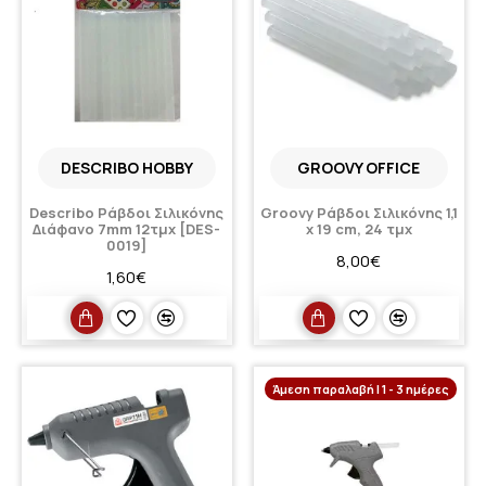
DESCRIBO HOBBY
GROOVY OFFICE
Describo Ράβδοι Σιλικόνης
Groovy Ράβδοι Σιλικόνης 1,1
Διάφανο 7mm 12τμχ [DES-
x 19 cm, 24 τμχ
0019]
8,00€
1,60€
Άμεση παραλαβή | 1 - 3 ημέρες