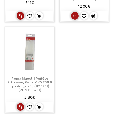
3,11€
12,00€
Roma Maestri Ράβδοι
Σιλικόνης Rods M-7/200 8
τμχ Διαφανής (1196751)
(ROM1196751)
2,80€