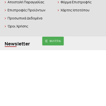
Αποστολή Παραγγελίας
Φόρμα Επιστροφής
Επιστροφές Προϊόντων
Χάρτης Ιστοτόπου
Προσωπικά Δεδομένα
Όροι Χρήσης
ΦΊΛΤΡΑ
Newsletter
Γραφτείτε για να μαθαίνετε πρώτοι για νέες αφίξεις,
προσφορές και άλλα πολλά!
Εγγραφή
Έχω διαβάσει και αποδέχομαι τους
Προσωπικά δεδομένα