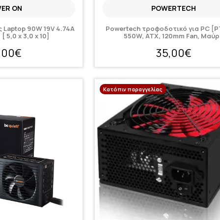
ER ON
POWERTECH
 Laptop 90W 19V 4.74A
Powertech τροφοδοτικό για PC [P
 5,0 x 3,0 x 10]
550W, ATX, 120mm Fan, Μαύ
,00€
35,00€
Κατόπιν παραγγελίας