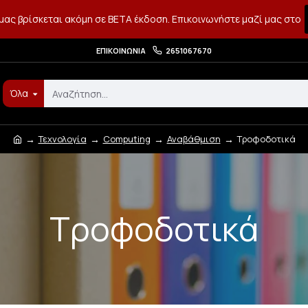
μας βρίσκεται ακόμη σε BETA έκδοση. Επικοινωνήστε μαζί μας στο
ΕΠΙΚΟΙΝΩΝΊΑ
2651067670
Όλα
Τεχνολογία
Computing
Αναβάθμιση
Τροφοδοτικά
Τροφοδοτικά