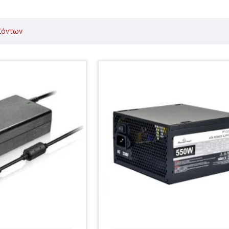
ϊόντων