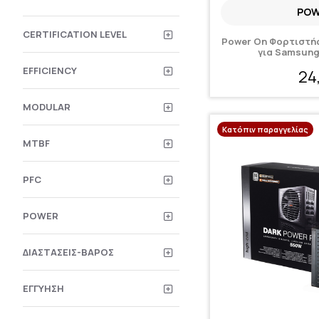
POW
CERTIFICATION LEVEL
Power On Φορτιστής
για Samsung [
EFFICIENCY
24
MODULAR
Κατόπιν παραγγελίας
MTBF
PFC
POWER
ΔΙΑΣΤΆΣΕΙΣ-ΒΆΡΟΣ
ΕΓΓΎΗΣΗ