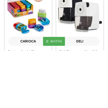
CARIOCA
DELI
ΦΊΛΤΡΑ
Carioca Διπλή Ξύστρα με
Deli Ξύστρα με Μανιβέλα
Γόμα (Διάφορα Χρώματα)
3,50€
2,00€