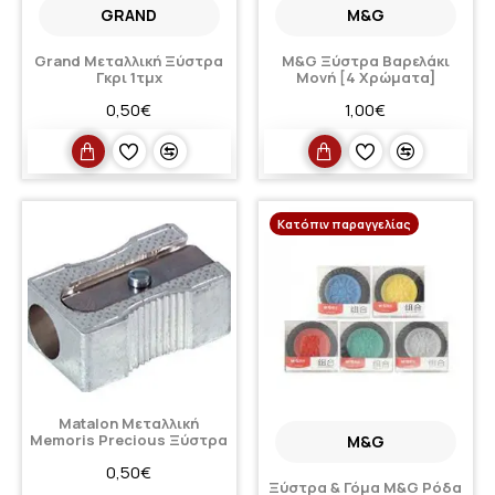
GRAND
M&G
Grand Μεταλλική Ξύστρα
M&G Ξύστρα Βαρελάκι
Γκρι 1τμχ
Μονή [4 Χρώματα]
0,50€
1,00€
Κατόπιν παραγγελίας
Matalon Μεταλλική
Memoris Precious Ξύστρα
M&G
0,50€
Ξύστρα & Γόμα Μ&G Ρόδα