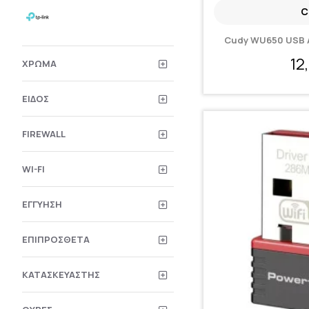
C
Cudy WU650 USB 
12
ΧΡΏΜΑ
ΕΊΔΟΣ
FIREWALL
WI-FI
ΕΓΓΎΗΣΗ
ΕΠΙΠΡΌΣΘΕΤΑ
ΚΑΤΑΣΚΕΥΑΣΤΉΣ