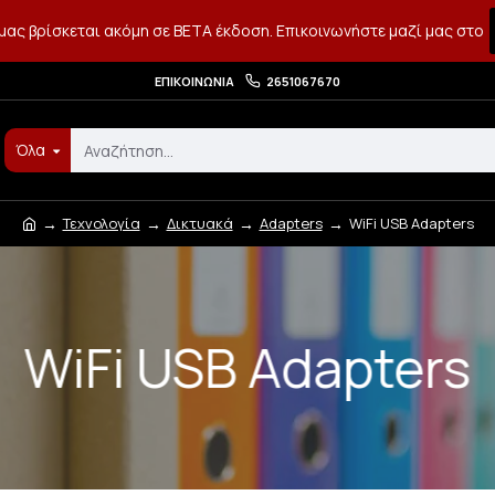
μας βρίσκεται ακόμη σε BETA έκδοση. Επικοινωνήστε μαζί μας στο
ΕΠΙΚΟΙΝΩΝΊΑ
2651067670
Όλα
Τεχνολογία
Δικτυακά
Adapters
WiFi USB Adapters
WiFi USB Adapters