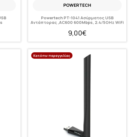
POWERTECH
USB
Powertech PT-1041 Aσύρματος USB
ps
Aντάπτορας ,AC600 600Mbps, 2.4/5GHz WiFi
9,00€
Κατόπιν παραγγελίας