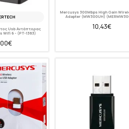
Mercusys 300Mbps High Gain Wirel
Adapter (MW300UH) (MERMW30
ERTECH
10,43€
τος Usb Αντάπτορας
 Wifi 6 - (PT-1383)
,00€