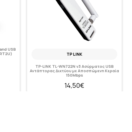
Band USB
ERT2U)
TP LINK
TP-LINK TL-WN722N v3 Ασύρματος USB
Αντάπτορας Δικτύου με Αποσπώμενη Κεραία
150Mbps
14,50€
Κατόπιν παραγγελίας