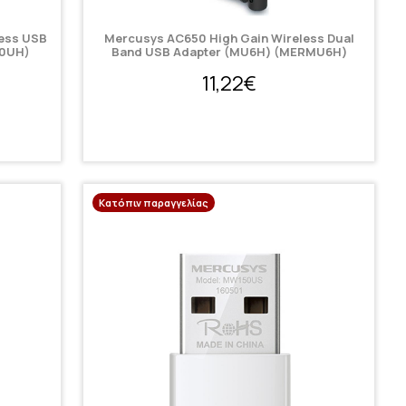
ess USB
Mercusys AC650 High Gain Wireless Dual
0UH)
Band USB Adapter (MU6H) (MERMU6H)
11,22€
Κατόπιν παραγγελίας