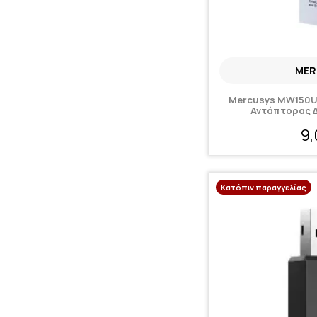
MER
Mercusys MW150U
Αντάπτορας Δ
9
Κατόπιν παραγγελίας