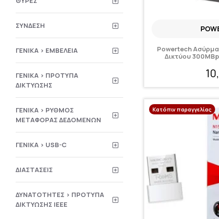
ΘΎΡΕΣ
ΣΎΝΔΕΣΗ
POW
Powertech Ασύρμα
ΓΕΝΙΚΆ > ΕΜΒΈΛΕΙΑ
Δικτύου 300MBps
10
ΓΕΝΙΚΆ > ΠΡΌΤΥΠΑ
ΔΙΚΤΎΩΣΗΣ
Κατόπιν παραγγελίας
ΓΕΝΙΚΆ > ΡΥΘΜΌΣ
ΜΕΤΑΦΟΡΆΣ ΔΕΔΟΜΈΝΩΝ
ΓΕΝΙΚΆ > USB-C
ΔΙΑΣΤΆΣΕΙΣ
ΔΥΝΑΤΌΤΗΤΕΣ > ΠΡΌΤΥΠΑ
ΔΙΚΤΎΩΣΗΣ IEEE