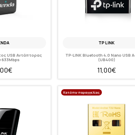
ENDA
TP LINK
τος USB Αντάπτορας
TP-LINK Bluetooth 4.0 Nano USB A
υ 633Mbps
(UB400)
,00€
11,00€
Κατόπιν παραγγελίας