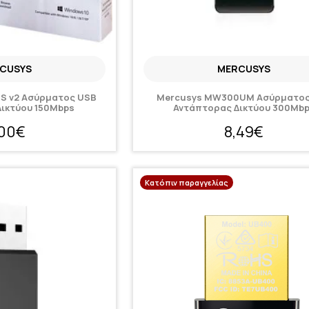
CUSYS
MERCUSYS
S v2 Ασύρματος USB
Mercusys MW300UM Ασύρματος
ικτύου 150Mbps
Αντάπτορας Δικτύου 300Mb
,00€
8,49€
Κατόπιν παραγγελίας