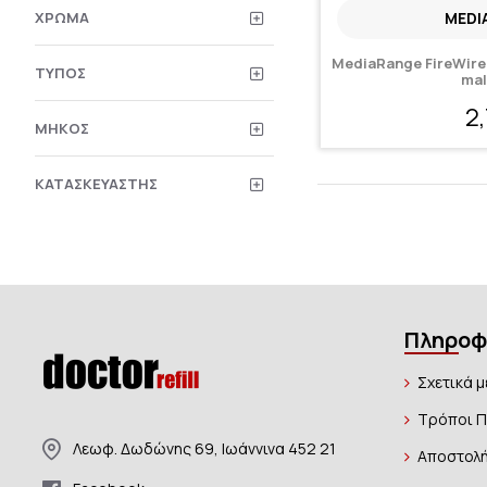
ΧΡΏΜΑ
MEDI
MediaRange FireWire 
ΤΎΠΟΣ
mal
2
ΜΉΚΟΣ
ΚΑΤΑΣΚΕΥΑΣΤΉΣ
Πληροφ
Σχετικά μ
Τρόποι 
Λεωφ. Δωδώνης 69, Ιωάννινα 452 21
Αποστολή