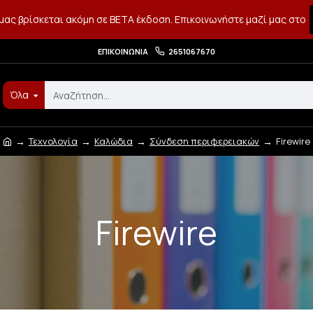
μας βρίσκεται ακόμη σε BETA έκδοση. Επικοινωνήστε μαζί μας στο
ΕΠΙΚΟΙΝΩΝΊΑ
2651067670
Όλα
Τεχνολογία
Καλώδια
Σύνδεση περιφερειακών
Firewire
Firewire