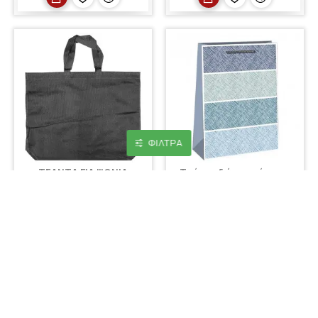
ΦΊΛΤΡΑ
ΤΣΑΝΤΑ ΓΙΑ ΨΩΝΙΑ
Τσάντα δώρου χάρτινη
ΥΦΑΣΜΑΤΙΝΗ 45x36x10cm
κλασσική (14cm) 14x11x6cm
0,60€
0,40€