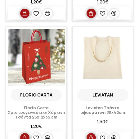
1,20€
1,20€
FLORIO CARTA
LEVIATAN
Florio Carta
Leviatan Τσάντα
Χριστουγεννιάτικη Xάρτινη
υφασμάτινη 38x42cm
Tσάντα 26x12x35 cm
1,50€
1,20€