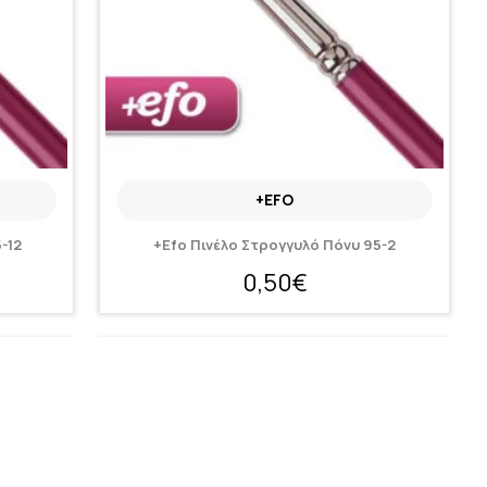
+EFO
-12
+Efo Πινέλο Στρογγυλό Πόνυ 95-2
0,50€