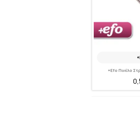
+
+Efo Πινέλο Στ
0