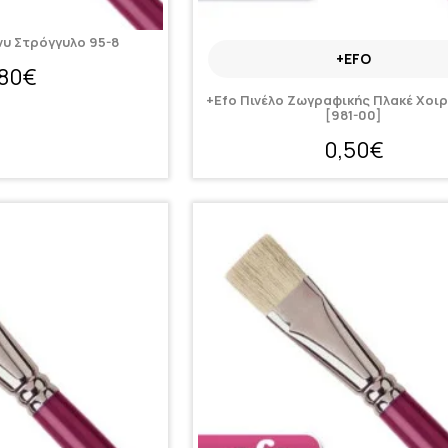
νυ Στρόγγυλο 95-8
+EFO
,80€
+Efo Πινέλο Ζωγραφικής Πλακέ Χοιρ
[981-00]
0,50€