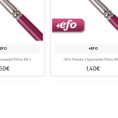
EFO
+EFO
ρογγυλό Πόνυ 95-1
+Efo Πινέλο Στρογγυλό Πόνυ 95
,50€
1,40€