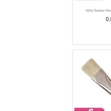
+Efo Πινέλο Πό
0