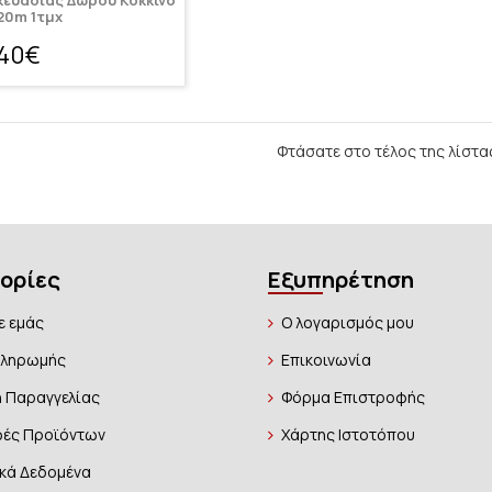
κευασίας Δώρου Κόκκινο
0m 1τμχ
,40€
Φτάσατε στο τέλος της λίστα
ορίες
Εξυπηρέτηση
ε εμάς
Ο λογαρισμός μου
Πληρωμής
Επικοινωνία
 Παραγγελίας
Φόρμα Επιστροφής
ές Προϊόντων
Χάρτης Ιστοτόπου
κά Δεδομένα