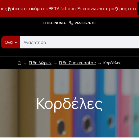
μας βρίσκεται ακόμη σε BETA έκδοση. Επικοινωνήστε μαζί μας στο
ΕΠΙΚΟΙΝΩΝΊΑ
2651067670
Όλα
Είδη Δώρων
Είδη Συσκευασίας
Κορδέλες
Κορδέλες