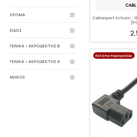
CABL
ΧΡΏΜΑ
Cablexpert Schuko - 
[P
ΕΊΔΟΣ
2
ΓΕΝΙΚΆ > ΑΚΡΟΔΈΚΤΗΣ B
Κατόπιν παραγγελίας
ΓΕΝΙΚΆ > ΑΚΡΟΔΈΚΤΗΣ Α
ΜΉΚΟΣ