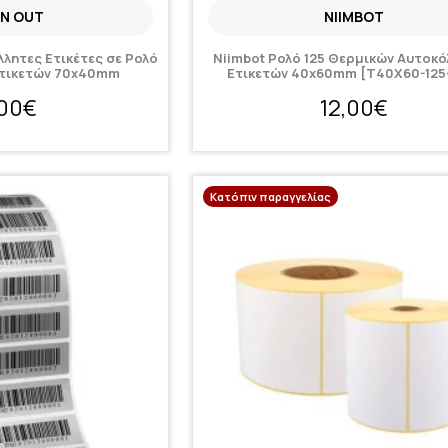
N OUT
NIIMBOT
λλητες Ετικέτες σε Ρολό
Niimbot Ρολό 125 Θερμικών Αυτοκ
Ετικετών 70x40mm
Ετικετών 40x60mm [T40X60-12
,00€
12,00€
Κατόπιν παραγγελίας