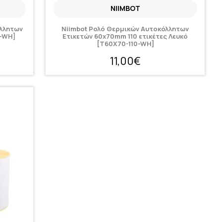
NIIMBOT
όλλητων
Niimbot Ρολό Θερμικών Αυτοκόλλητων
5-WH]
Ετικετών 60x70mm 110 ετικέτες Λευκό
[T60X70-110-WH]
11,00€