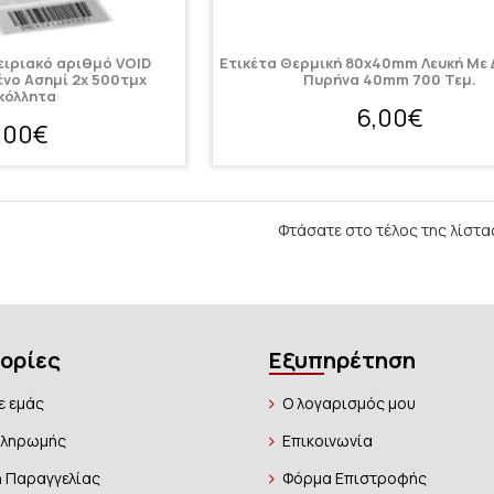
ειριακό αριθμό VOID
Ετικέτα Θερμική 80x40mm Λευκή Με
νο Ασημί 2x 500τμχ
Πυρήνα 40mm 700 Τεμ.
κόλλητα
6,00€
,00€
Φτάσατε στο τέλος της λίστα
ορίες
Εξυπηρέτηση
ε εμάς
Ο λογαρισμός μου
Πληρωμής
Επικοινωνία
 Παραγγελίας
Φόρμα Επιστροφής