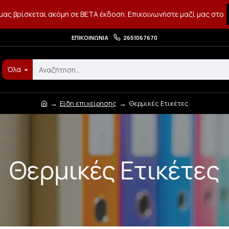
μας βρίσκεται ακόμη σε BETA έκδοση. Επικοινωνήστε μαζί μας στο
ΕΠΙΚΟΙΝΩΝΊΑ
2651067670
Όλα
Είδη επιχείρησης
Θερμικές Ετικέτες
Θερμικές Ετικέτες