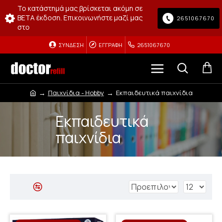
Το κατάστημά μας βρίσκεται ακόμη σε
BETA έκδοση. Επικοινωνήστε μαζί μας
2651067670
στο
ΣΎΝΔΕΣΗ
ΕΓΓΡΑΦΉ
2651067670
Παιχνίδια - Hobby
Εκπαιδευτικά παιχνίδια
Εκπαιδευτικά
παιχνίδια