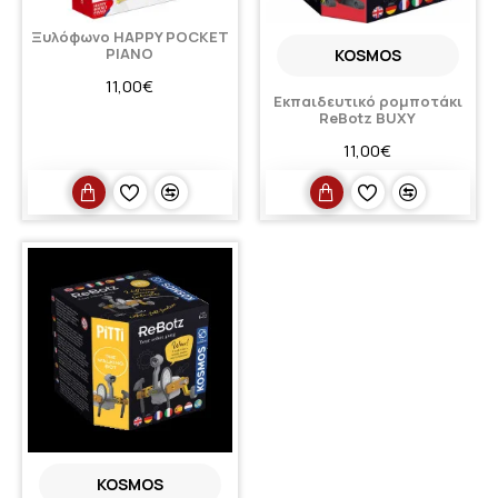
Ξυλόφωνο HAPPY POCKET
PIANO
KOSMOS
11,00€
Εκπαιδευτικό ρομποτάκι
ReBotz BUXY
11,00€
KOSMOS