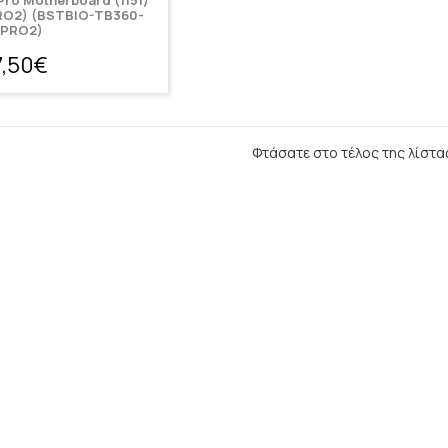
Pro Motherboard (1151)
O2) (BSTBIO-TB360-
PRO2)
7,50€
Φτάσατε στο τέλος της λίστα