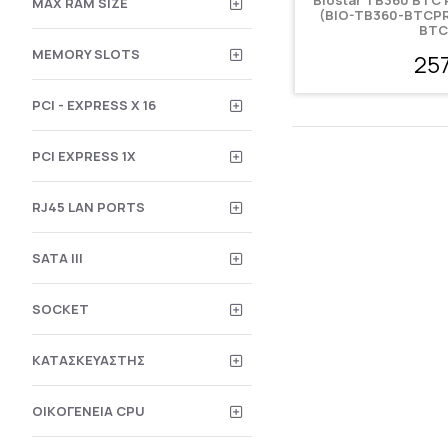
Biostar TB360 BTC 
MAX RAM SIZE
(BIO-TB360-BTCPR
BTC
MEMORY SLOTS
25
PCI - EXPRESS X 16
PCI EXPRESS 1X
RJ45 LAN PORTS
SATA III
SOCKET
ΚΑΤΑΣΚΕΥΑΣΤΉΣ
ΟΙΚΟΓΈΝΕΙΑ CPU