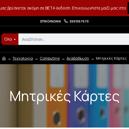
μας βρίσκεται ακόμη σε BETA έκδοση. Επικοινωνήστε μαζί μας στο
ΕΠΙΚΟΙΝΩΝΊΑ
2651067670
Όλα
Τεχνολογία
Computing
Αναβάθμιση
Μητρικές Κάρτες
Μητρικές Κάρτες