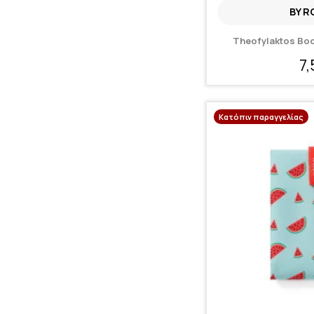
BY R
Theofylaktos Boc’
7
Κατόπιν παραγγελίας