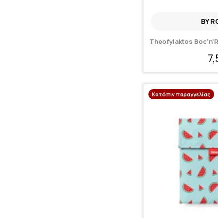
BY R
Theofylaktos Boc’n’R
7
Κατόπιν παραγγελίας