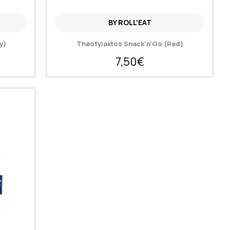
BY ROLL'EAT
y)
Theofylaktos Snack'n'Go (Red)
7,50€