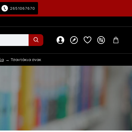
2651067670
ία
Τσαντάκια σνακ