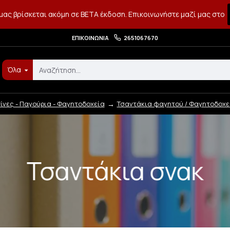
μας βρίσκεται ακόμη σε BETA έκδοση. Επικοινωνήστε μαζί μας στο
ΕΠΙΚΟΙΝΩΝΊΑ
2651067670
Όλα
ίνες - Παγούρια - Φαγητοδοχεία
Τσαντάκια φαγητού / Φαγητοδοχε
Τσαντάκια σνακ