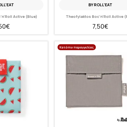
OLL'EAT
BY ROLL'EAT
n’Roll Active (Blue)
Theofylaktos Boc’n’Roll Active 
,50€
7,50€
Κατόπιν παραγγελίας