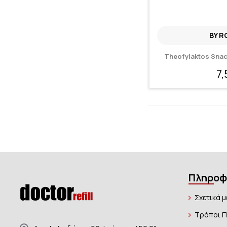
BY R
Theofylaktos Sna
7
Πληροφ
Σχετικά μ
Τρόποι 