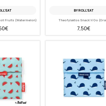
OLL'EAT
BY ROLL'EAT
oll Fruits (Watermelon)
Theofylaktos Snack'n'Go (Gra
,50€
7,50€