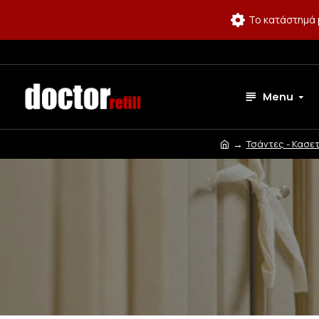
Το κατάστημά 
Menu
Τσάντες - Κασετ