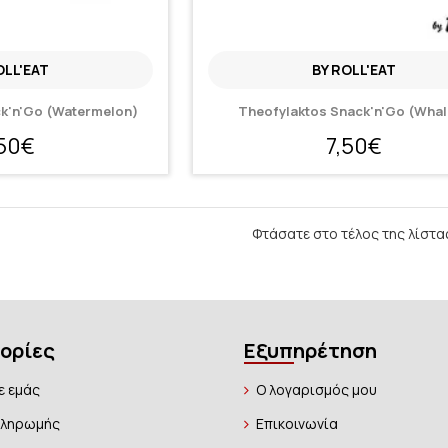
OLL'EAT
BY ROLL'EAT
ck'n'Go (Watermelon)
Theofylaktos Snack'n'Go (Whal
,50€
7,50€
Φτάσατε στο τέλος της λίστα
ορίες
Εξυπηρέτηση
ε εμάς
Ο λογαρισμός μου
Πληρωμής
Επικοινωνία