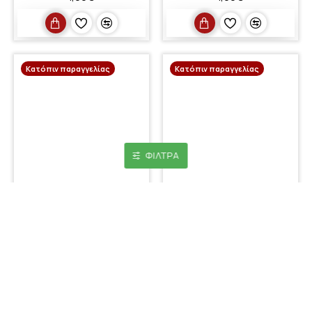
Κατόπιν παραγγελίας
Κατόπιν παραγγελίας
ΦΊΛΤΡΑ
ENLEGEND
ENLEGEND
Enlegend Μαρκαδόρος
Enlegend Μαρκαδόρος
Επαναγεμιζόμενος
Επαναγεμιζόμενος
Ασπροπίνακα Με Αμπούλα
Ασπροπίνακα Με Αμπούλα
Μπλε (ENL-WB136-BL)
Πράσινος (ENL-WB136-GR)
(ENLWB136BL)
(ENLWB136GR0)
1,00€
1,00€