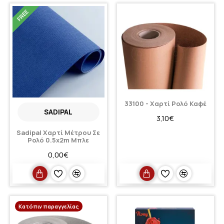
FREE
33100 - Χαρτί Ρολό Καφέ
SADIPAL
3,10€
Sadipal Χαρτί Μέτρου Σε
Ρολό 0.5x2m Μπλε
0,00€
Κατόπιν παραγγελίας