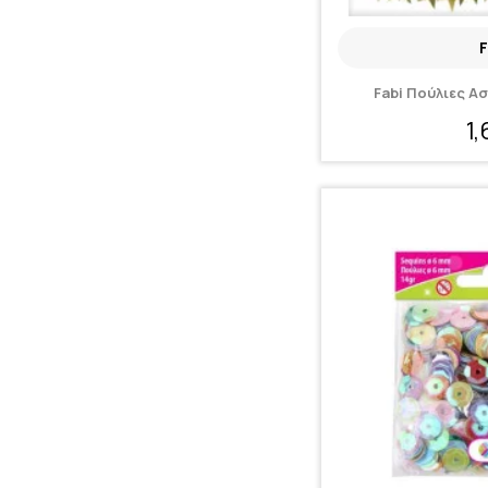
F
Fabi Πούλιες Ασ
1