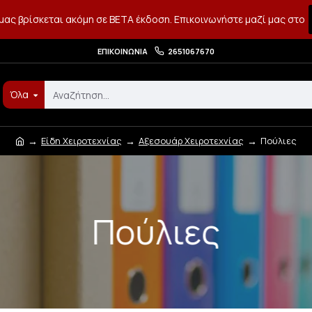
μας βρίσκεται ακόμη σε BETA έκδοση. Επικοινωνήστε μαζί μας στο
ΕΠΙΚΟΙΝΩΝΊΑ
2651067670
Όλα
Είδη Χειροτεχνίας
Αξεσουάρ Χειροτεχνίας
Πούλιες
Πούλιες