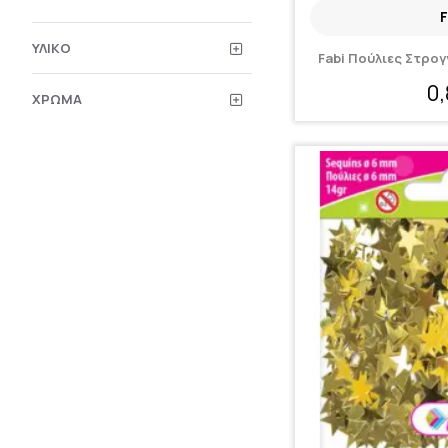
F
ΥΛΙΚΌ
Fabi Πούλιες Στρο
0
ΧΡΏΜΑ