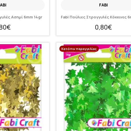
ABI
FABI
γγυλές Ασημί 6mm 14gr
Fabi Πούλιες Στρογγυλές Κόκκινες 
,80€
0,80€
Κατόπιν παραγγελίας