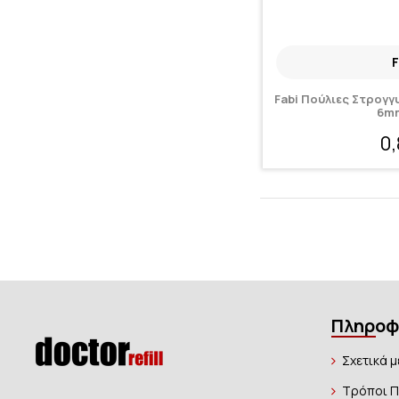
F
Fabi Πούλιες Στρογ
6mm
0
Πληροφ
Σχετικά μ
Τρόποι 