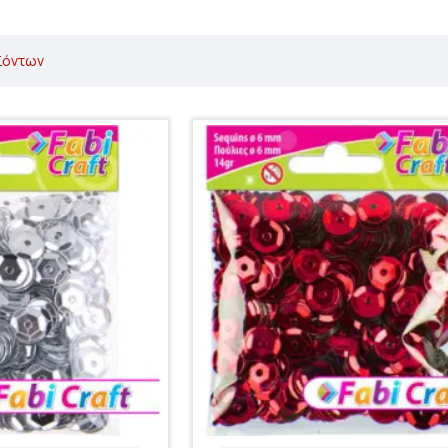
ϊόντων