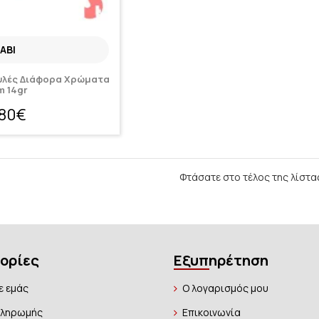
ABI
γυλές Διάφορα Χρώματα
 14gr
,80€
Φτάσατε στο τέλος της λίστα
ορίες
Εξυπηρέτηση
ε εμάς
Ο λογαρισμός μου
Πληρωμής
Επικοινωνία