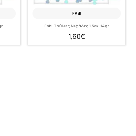
FABI
gr
Fabi Πούλιες Νιφάδες 1,5εκ. 14gr
1,60€