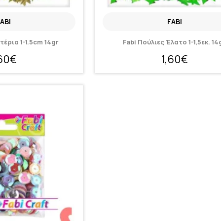
ABI
FABI
τέρια 1-1.5cm 14gr
Fabi Πούλιες Έλατο 1-1,5εκ. 14
,60€
1,60€