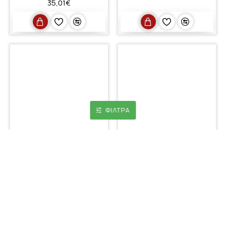
35,01€
ΦΊΛΤΡΑ
MediaRange Multimedia
Keyboard, Wired (Black)
MEDIARANGE
(MROS109-GR)
12,00€
MediaRange Multimedia
Ασύρματο Πληκτρολόγιο
Ελληνικό
18,00€