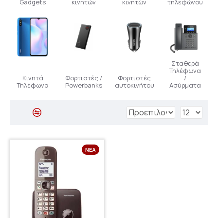
Gadgets
κινητών
κινητών
τηλεφώνου
Σταθερά
Τηλέφωνα
Κινητά
Φορτιστές /
Φορτιστές
/
Τηλέφωνα
Powerbanks
αυτοκινήτου
Ασύρματα
ΝΈΑ