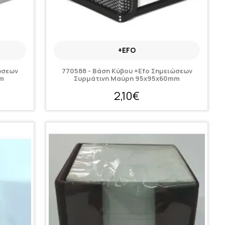
+EFO
ώσεων
770588 - Βάση Κύβου +Efo Σημειώσεων
mm
Συρμάτινη Μαύρη 95x95x60mm
2,10€