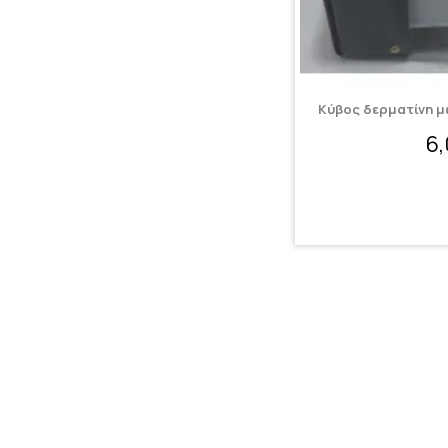
Κύβος δερματίνη μ
6
Πληροφ