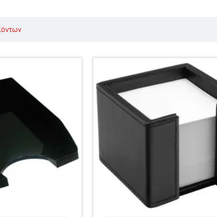
ϊόντων