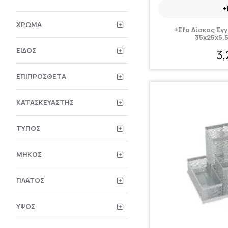
+
ΧΡΏΜΑ
+Efo Δίσκος Εγ
35x25x5.
ΕΊΔΟΣ
3
ΕΠΙΠΡΌΣΘΕΤΑ
ΚΑΤΑΣΚΕΥΑΣΤΉΣ
ΤΎΠΟΣ
ΜΉΚΟΣ
ΠΛΆΤΟΣ
ΎΨΟΣ