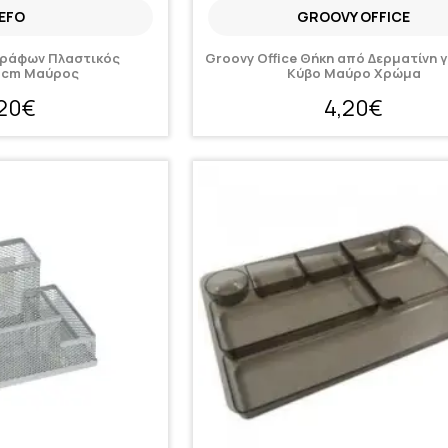
EFO
GROOVY OFFICE
γράφων Πλαστικός
Groovy Office Θήκη από Δερματίνη γ
5cm Μαύρος
Κύβο Μαύρο Χρώμα
,20€
4,20€