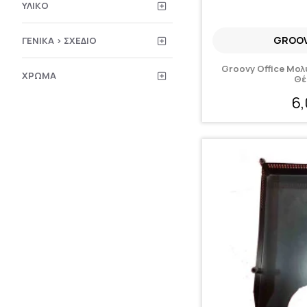
ΥΛΙΚΌ
GROOV
ΓΕΝΙΚΆ > ΣΧΈΔΙΟ
Groovy Office Μολ
ΧΡΏΜΑ
Θέ
6