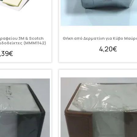
ραφείου 3M & Scotch
Θήκη από Δερματίνη για Κύβο Μαύ
ελιδοδείκτες (MMM1142)
4,20€
,39€