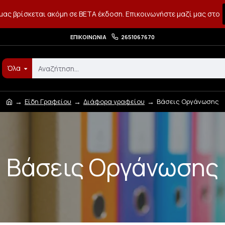
μας βρίσκεται ακόμη σε BETA έκδοση. Επικοινωνήστε μαζί μας στο
ΕΠΙΚΟΙΝΩΝΊΑ
2651067670
Όλα
Είδη Γραφείου
Διάφορα γραφείου
Βάσεις Οργάνωσης
Βάσεις Οργάνωσης