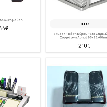
ταλλική μαύρη
+EFO
,44€
770587 - Βάση Κύβου +Efo Σημει
Συρμάτινη Ασημί 95x95x60
2,10€