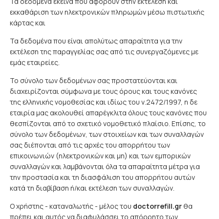
Τα δεδομένα εκείνα που αφορούν στην εκτέλεση και
εκκαθάριση των ηλεκτρονικών πληρωμών μέσω πιστωτικής
κάρτας και
Τα δεδομένα που είναι απολύτως απαραίτητα για την
εκτέλεση της παραγγελίας σας από τις συνεργαζόμενες με
εμάς εταιρείες.
Το σύνολο των δεδομένων σας προστατεύονται και
διαχειρίζονται σύμφωνα με τους όρους και τους κανόνες
της ελληνικής νομοθεσίας και ιδίως του ν.2472/1997, η δε
εταιρία μας ακολουθεί απαρέγκλιτα όλους τους κανόνες που
θεσπίζονται από το σχετικό νομοθετικό πλαίσιο. Επίσης, το
σύνολο των δεδομένων, των στοιχείων και των συναλλαγών
σας διέπονται από τις αρχές του απορρήτου των
επικοινωνιών (ηλεκτρονικών και μη) και των εμπορικών
συναλλαγών και λαμβάνονται όλα τα απαραίτητα μέτρα για
την προστασία και τη διασφάλιση του απορρήτου αυτών
κατά τη διαβίβαση ή/και εκτέλεση των συναλλαγών.
Ο χρήστης - καταναλωτής - μέλος του
doctorrefill.gr
θα
πρέπει και αυτός να διαφυλάσσει το απόρρητο των