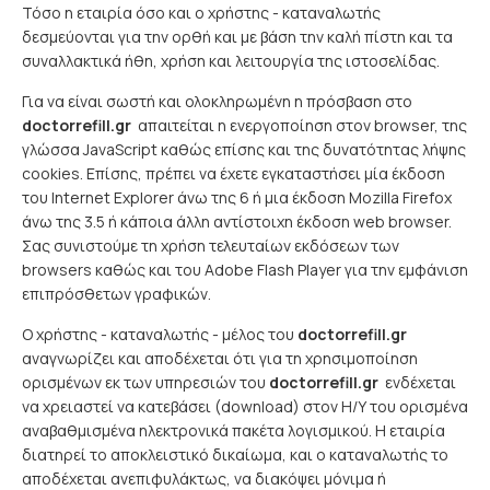
Τόσο η εταιρία όσο και ο χρήστης - καταναλωτής
δεσμεύονται για την ορθή και με βάση την καλή πίστη και τα
συναλλακτικά ήθη, χρήση και λειτουργία της ιστοσελίδας.
Για να είναι σωστή και ολοκληρωμένη η πρόσβαση στο
doctorrefill.gr
απαιτείται η ενεργοποίηση στον browser, της
γλώσσα JavaScript καθώς επίσης και της δυνατότητας λήψης
cookies. Επίσης, πρέπει να έχετε εγκαταστήσει μία έκδοση
του Internet Explorer άνω της 6 ή μια έκδοση Mozilla Firefox
άνω της 3.5 ή κάποια άλλη αντίστοιχη έκδοση web browser.
Σας συνιστούμε τη χρήση τελευταίων εκδόσεων των
browsers καθώς και του Adobe Flash Player για την εμφάνιση
επιπρόσθετων γραφικών.
Ο χρήστης - καταναλωτής - μέλος του
doctorrefill.gr
αναγνωρίζει και αποδέχεται ότι για τη χρησιμοποίηση
ορισμένων εκ των υπηρεσιών του
doctorrefill.gr
ενδέχεται
να χρειαστεί να κατεβάσει (download) στον Η/Υ του ορισμένα
αναβαθμισμένα ηλεκτρονικά πακέτα λογισμικού. Η εταιρία
διατηρεί το αποκλειστικό δικαίωμα, και ο καταναλωτής το
αποδέχεται ανεπιφυλάκτως, να διακόψει μόνιμα ή