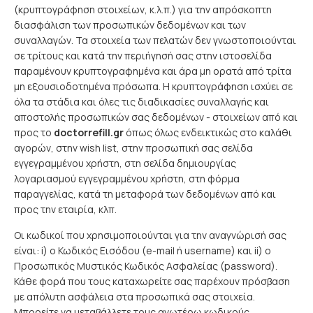
(κρυπτογράφηση στοιχείων, κ.λ.π.) για την απρόσκοπτη
διασφάλιση των προσωπικών δεδομένων και των
συναλλαγών. Τα στοιχεία των πελατών δεν γνωστοποιούνται
σε τρίτους και κατά την περιήγησή σας στην ιστοσελίδα
παραμένουν κρυπτογραφημένα και άρα μη ορατά από τρίτα
μη εξουσιοδοτημένα πρόσωπα. Η κρυπτογράφηση ισχύει σε
όλα τα στάδια και όλες τις διαδικασίες συναλλαγής και
αποστολής προσωπικών σας δεδομένων - στοιχείων από και
προς το
doctorrefill.gr
όπως όλως ενδεικτικώς στο καλάθι
αγορών, στην wish list, στην προσωπική σας σελίδα
εγγεγραμμένου χρήστη, στη σελίδα δημιουργίας
λογαριασμού εγγεγραμμένου χρήστη, στη φόρμα
παραγγελίας, κατά τη μεταφορά των δεδομένων από και
προς την εταιρία, κλπ.
Οι κωδικοί που χρησιμοποιούνται για την αναγνώρισή σας
είναι: i) ο Κωδικός Εισόδου (e-mail ή username) και ii) ο
Προσωπικός Μυστικός Κωδικός Ασφαλείας (password).
Κάθε φορά που τους καταχωρείτε σας παρέχουν πρόσβαση
με απόλυτη ασφάλεια στα προσωπικά σας στοιχεία.
Μπορείτε να μεταβάλλετε τους ανωτέρω κωδικούς