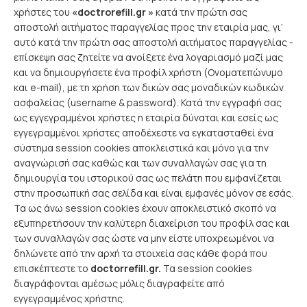
χρήστες του
«doctrorefill.gr »
κατά την πρώτη σας
αποστολή αιτήματος παραγγελίας προς την εταιρία μας, γι’
αυτό κατά την πρώτη σας αποστολή αιτήματος παραγγελίας -
επίσκεψη σας ζητείτε να ανοίξετε ένα λογαριασμό μαζί μας
και να δημιουργήσετε ένα προφίλ χρήστη (Ονοματεπώνυμο
και e-mail), με τη χρήση των δικών σας μοναδικών κωδικών
ασφαλείας (username & password). Κατά την εγγραφή σας
ως εγγεγραμμένοι χρήστες η εταιρία δύναται και εσείς ως
εγγεγραμμένοι χρήστες αποδέχεστε να εγκατασταθεί ένα
σύστημα session cookies αποκλειστικά και μόνο για την
αναγνώρισή σας καθώς και των συναλλαγών σας για τη
δημιουργία του ιστορικού σας ως πελάτη που εμφανίζεται
στην προσωπική σας σελίδα και είναι εμφανές μόνον σε εσάς.
Τα ως άνω session cookies έχουν αποκλειστικό σκοπό να
εξυπηρετήσουν την καλύτερη διαχείριση του προφίλ σας και
των συναλλαγών σας ώστε να μην είστε υποχρεωμένοι να
δηλώνετε από την αρχή τα στοιχεία σας κάθε φορά που
επισκέπτεστε το
doctorrefill.gr.
Τα session cookies
διαγράφονται αμέσως μόλις διαγραφείτε από
εγγεγραμμένος χρήστης.