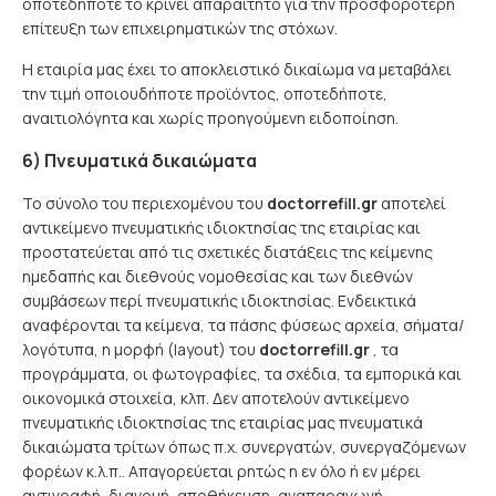
οποτεδήποτε το κρίνει απαραίτητο για την προσφορότερη
επίτευξη των επιχειρηματικών της στόχων.
Η εταιρία μας έχει το αποκλειστικό δικαίωμα να μεταβάλει
την τιμή οποιουδήποτε προϊόντος, οποτεδήποτε,
αναιτιολόγητα και χωρίς προηγούμενη ειδοποίηση.
6) Πνευματικά δικαιώματα
Το σύνολο του περιεχομένου του
doctorrefill.gr
αποτελεί
αντικείμενο πνευματικής ιδιοκτησίας της εταιρίας και
προστατεύεται από τις σχετικές διατάξεις της κείμενης
ημεδαπής και διεθνούς νομοθεσίας και των διεθνών
συμβάσεων περί πνευματικής ιδιοκτησίας. Ενδεικτικά
αναφέρονται τα κείμενα, τα πάσης φύσεως αρχεία, σήματα/
λογότυπα, η μορφή (layout) του
doctorrefill.gr
, τα
προγράμματα, οι φωτογραφίες, τα σχέδια, τα εμπορικά και
οικονομικά στοιχεία, κλπ. Δεν αποτελούν αντικείμενο
πνευματικής ιδιοκτησίας της εταιρίας μας πνευματικά
δικαιώματα τρίτων όπως π.χ. συνεργατών, συνεργαζόμενων
φορέων κ.λ.π.. Απαγορεύεται ρητώς η εν όλο ή εν μέρει
αντιγραφή, διανομή, αποθήκευση, αναπαραγωγή,