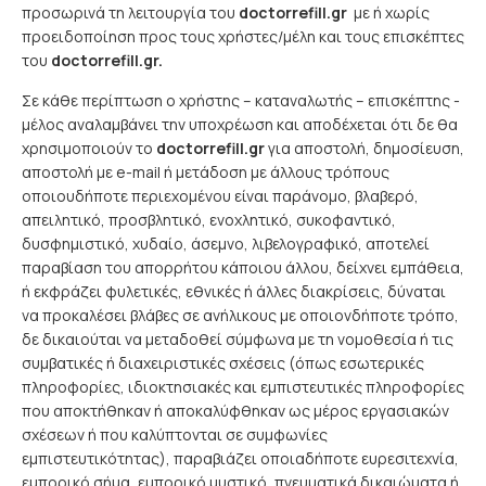
προσωρινά τη λειτουργία του
doctorrefill.gr
με ή χωρίς
προειδοποίηση προς τους χρήστες/μέλη και τους επισκέπτες
του
doctorrefill.gr.
Σε κάθε περίπτωση ο χρήστης – καταναλωτής – επισκέπτης -
μέλος αναλαμβάνει την υποχρέωση και αποδέχεται ότι δε θα
χρησιμοποιούν το
doctorrefill.gr
για αποστολή, δημοσίευση,
αποστολή με e-mail ή μετάδοση με άλλους τρόπους
οποιουδήποτε περιεχομένου είναι παράνομο, βλαβερό,
απειλητικό, προσβλητικό, ενοχλητικό, συκοφαντικό,
δυσφημιστικό, χυδαίο, άσεμνο, λιβελογραφικό, αποτελεί
παραβίαση του απορρήτου κάποιου άλλου, δείχνει εμπάθεια,
ή εκφράζει φυλετικές, εθνικές ή άλλες διακρίσεις, δύναται
να προκαλέσει βλάβες σε ανήλικους με οποιονδήποτε τρόπο,
δε δικαιούται να μεταδοθεί σύμφωνα με τη νομοθεσία ή τις
συμβατικές ή διαχειριστικές σχέσεις (όπως εσωτερικές
πληροφορίες, ιδιοκτησιακές και εμπιστευτικές πληροφορίες
που αποκτήθηκαν ή αποκαλύφθηκαν ως μέρος εργασιακών
σχέσεων ή που καλύπτονται σε συμφωνίες
εμπιστευτικότητας), παραβιάζει οποιαδήποτε ευρεσιτεχνία,
εμπορικό σήμα, εμπορικό μυστικό, πνευματικά δικαιώματα ή