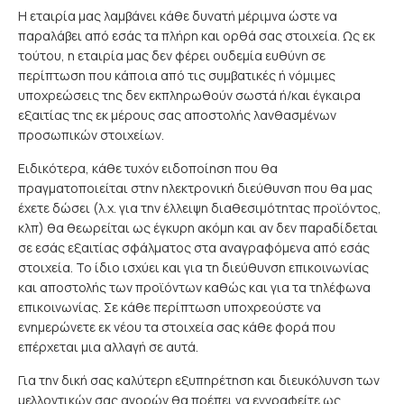
Η εταιρία μας λαμβάνει κάθε δυνατή μέριμνα ώστε να
παραλάβει από εσάς τα πλήρη και ορθά σας στοιχεία. Ως εκ
τούτου, η εταιρία μας δεν φέρει ουδεμία ευθύνη σε
περίπτωση που κάποια από τις συμβατικές ή νόμιμες
υποχρεώσεις της δεν εκπληρωθούν σωστά ή/και έγκαιρα
εξαιτίας της εκ μέρους σας αποστολής λανθασμένων
προσωπικών στοιχείων.
Ειδικότερα, κάθε τυχόν ειδοποίηση που θα
πραγματοποιείται στην ηλεκτρονική διεύθυνση που θα μας
έχετε δώσει (λ.χ. για την έλλειψη διαθεσιμότητας προϊόντος,
κλπ) θα θεωρείται ως έγκυρη ακόμη και αν δεν παραδίδεται
σε εσάς εξαιτίας σφάλματος στα αναγραφόμενα από εσάς
στοιχεία. Το ίδιο ισχύει και για τη διεύθυνση επικοινωνίας
και αποστολής των προϊόντων καθώς και για τα τηλέφωνα
επικοινωνίας. Σε κάθε περίπτωση υποχρεούστε να
ενημερώνετε εκ νέου τα στοιχεία σας κάθε φορά που
επέρχεται μια αλλαγή σε αυτά.
Για την δική σας καλύτερη εξυπηρέτηση και διευκόλυνση των
μελλοντικών σας αγορών θα πρέπει να εγγραφείτε ως