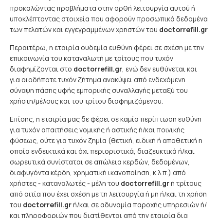
προκαλώντας προβλήματα στην ορθή λειτουργία αυτού ή
υποκλέπτοντας στοιχεία που αφορούν προσωπικά δεδομένα
των πελατών και εγγεγραμμένων χρηστών του
doctorrefill.gr
Περαιτέρω, η εταιρία ουδεμία ευθύνη φέρει σε σχέση με την
επικοινωνία του καταναλωτή με τρίτους που τυχόν
διαφημίζονται στο
doctorrefill.gr
, ενώ δεν ευθύνεται και
για οιοδήποτε τυχόν ζήτημα ανακύψει από ενδεχόμενη
σύναψη πάσης υφής εμπορικής συναλλαγής μεταξύ του
χρήστη/μέλους και του τρίτου διαφημιζόμενου.
Επίσης, η εταιρία μας δε φέρει σε καμία περίπτωση ευθύνη
για τυχόν απαιτήσεις νομικής ή αστικής ή/και ποινικής
φύσεως, ούτε για τυχόν ζημία (θετική, ειδική ή αποθετική η
οποία ενδεικτικά και όχι περιοριστικά, διαζευκτικά ή/και
σωρευτικά συνίσταται σε απώλεια κερδών, δεδομένων,
διαφυγόντα κέρδη, χρηματική ικανοποίηση, κ.λ.π.) από
χρήστες - καταναλωτές - μέλη του
doctorrefill.gr
ή τρίτους
από αιτία που έχει σχέση με τη λειτουργία ή μη ή/και τη χρήση
του
doctorrefill.gr
ή/και σε αδυναμία παροχής υπηρεσιών ή/
και πληροφοριών που διατίθενται από την εταιρία δια