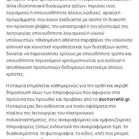
άλλα ιδιοκτησιακά δικαιώματα τρίτων, περιέχει ιούς
λογισμικού ή οποιουσδήποτε άλλους κώδικες, αρχεία ή
προγράμματα, που έχουν σχεδιαστεί με σκοπό τη διακοπή,
την πρόκληση βλάβης, την καταστροφή ή τον εξοπλισμό της
λειτουργίας οποιουδήποτε λογισμικού ή υλικού
υπολογιστών, ηθελημένα ή αθέλητα παραβαίνει την ισχύουσα
ελληνική και κοινοτική νομοθεσία και των διατάξεων αυτής,
δύναται να παρενοχλήσει τρίτους με οποιοδήποτε τρόπο και
οποιοδήποτε περιεχόμενο χρησιμοποιείται για συλλογή ή
αποθήκευση προσωπικών δεδομένων σχετικά με άλλους
χρήστες.
Η εταιρία επιμελείται καθημερινώς για την ορθή και ακριβή
δημοσίευση όλων των πληροφοριών που αφορούν στα
προϊόντα που προωθεί και προβάλει από το
doctorrefill.gr.
Η εταιρία μας δεν ευθύνεται για τυχόν σφάλματα στο
πλαίσιο της λειτουργίας του ηλεκτρονικού
πολυκαταστήματος, στις αναγραφόμενες και εμφανιζόμενες
πληροφορίες (όπως ενδεικτικά την αναγραφόμενη τιμή, τη
διαθεσιμότητα, τη φωτογραφία, το είδος, κλπ) που μπορεί