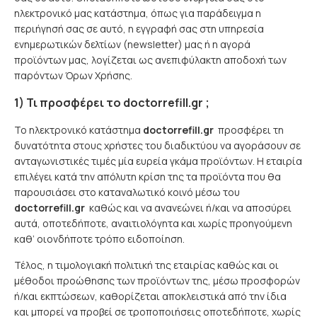
ηλεκτρονικό μας κατάστημα, όπως για παράδειγμα η
περιήγησή σας σε αυτό, η εγγραφή σας στη υπηρεσία
ενημερωτικών δελτίων (newsletter) μας ή η αγορά
προϊόντων μας, λογίζεται ως ανεπιφύλακτη αποδοχή των
παρόντων Όρων Χρήσης.
1) Τι προσφέρει το doctorrefill.gr ;
Το ηλεκτρονικό κατάστημα
doctorrefill.gr
προσφέρει τη
δυνατότητα στους χρήστες του διαδικτύου να αγοράσουν σε
ανταγωνιστικές τιμές μία ευρεία γκάμα προϊόντων. Η εταιρία
επιλέγει κατά την απόλυτη κρίση της τα προϊόντα που θα
παρουσιάσει στο καταναλωτικό κοινό μέσω του
doctorrefill.gr
καθώς και να ανανεώνει ή/και να αποσύρει
αυτά, οποτεδήποτε, αναιτιολόγητα και χωρίς προηγούμενη
καθ’ οιονδήποτε τρόπο ειδοποίηση.
Τέλος, η τιμολογιακή πολιτική της εταιρίας καθώς και οι
μέθοδοι προώθησης των προϊόντων της, μέσω προσφορών
ή/και εκπτώσεων, καθορίζεται αποκλειστικά από την ίδια
και μπορεί να προβεί σε τροποποιήσεις οποτεδήποτε, χωρίς