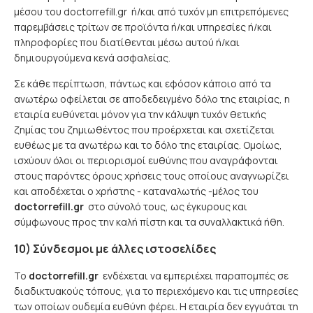
μέσου του doctorrefill.gr ή/και από τυχόν μη επιτρεπόμενες
παρεμβάσεις τρίτων σε προϊόντα ή/και υπηρεσίες ή/και
πληροφορίες που διατίθενται μέσω αυτού ή/και
δημιουργούμενα κενά ασφαλείας.
Σε κάθε περίπτωση, πάντως και εφόσον κάποιο από τα
ανωτέρω οφείλεται σε αποδεδειγμένο δόλο της εταιρίας, η
εταιρία ευθύνεται μόνον για την κάλυψη τυχόν θετικής
ζημίας του ζημιωθέντος που προέρχεται και σχετίζεται
ευθέως με τα ανωτέρω και το δόλο της εταιρίας. Ομοίως,
ισχύουν όλοι οι περιορισμοί ευθύνης που αναγράφονται
στους παρόντες όρους χρήσεις τους οποίους αναγνωρίζει
και αποδέχεται ο χρήστης - καταναλωτής -μέλος του
doctorrefill.gr
στο σύνολό τους, ως έγκυρους και
σύμφωνους προς την καλή πίστη και τα συναλλακτικά ήθη.
10) Σύνδεσμοι με άλλες ιστοσελίδες
Το
doctorrefill.gr
ενδέχεται να εμπεριέχει παραπομπές σε
διαδικτυακούς τόπους, για το περιεχόμενο και τις υπηρεσίες
των οποίων ουδεμία ευθύνη φέρει. Η εταιρία δεν εγγυάται τη