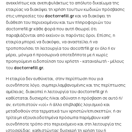
ανεκκλήτως και ανεπιφυλάκτως το απόλυτο δικαίωμα της
εταιρίας να διακόψει τη χρήση του/των κωδικών πρόσβασης
στις υπηρεσίες του
doctorrefill.gr
και να διακόψει τη
διάθεση του περιεχομένου και των πληροφοριών του
doctorrefill.gr κάθε φορά που αυτή θεωρεί ότι
παραβιάζονται από εκείνον οι παρόντες όροι. Επίσης, η
εταιρία μπορεί να διακόψει, να αναστείλει ή να
τροποποιήσει τη λειτουργία του docottrfill.gr εν όλο ή εν
μέρει, μόνιμα ή προσωρινά οποτεδήποτε με ή χωρίς
προηγούμενη ειδοποίηση του χρήστη - καταναλωτή - μέλους
του
doctorrefill.gr.
Η εταιρία δεν ευθύνεται, στην περίπτωση που για
οιονδήποτε λόγο, συμπεριλαμβανομένης και της περίπτωσης
αμέλειας, διακοπεί η λειτουργία του doctorrefill.gr ή
καθίσταται δυσχερής ή/και αδύνατη η πρόσβαση σε αυτό ή/
αν, εντοπιστούν «ιοί» ή άλλο επιβλαβές λογισμικό και
μεταδοθούν στα τερματικά των χρηστών/επισκεπτών, ή αν
τρίτα μη εξουσιοδοτημένα πρόσωπα παρέμβουν καθ’
οιονδήποτε τρόπο στο περιεχόμενο και στη λειτουργία της
ιστοσελίδας, καθιστώντας δυσχερή τη χρήση του ή