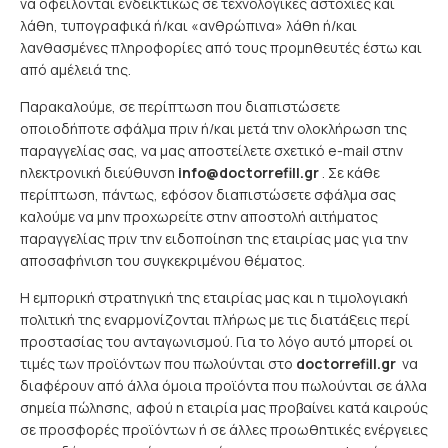
να οφείλονται ενδεικτικώς σε τεχνολογικές αστοχίες και
λάθη, τυπογραφικά ή/και «ανθρώπινα» λάθη ή/και
λανθασμένες πληροφορίες από τους προμηθευτές έστω και
από αμέλειά της.
Παρακαλούμε, σε περίπτωση που διαπιστώσετε
οποιοδήποτε σφάλμα πριν ή/και μετά την ολοκλήρωση της
παραγγελίας σας, να μας αποστείλετε σχετικό e-mail στην
ηλεκτρονική διεύθυνση
info@doctorrefill.gr
. Σε κάθε
περίπτωση, πάντως, εφόσον διαπιστώσετε σφάλμα σας
καλούμε να μην προχωρείτε στην αποστολή αιτήματος
παραγγελίας πριν την ειδοποίηση της εταιρίας μας για την
αποσαφήνιση του συγκεκριμένου θέματος.
Η εμπορική στρατηγική της εταιρίας μας και η τιμολογιακή
πολιτική της εναρμονίζονται πλήρως με τις διατάξεις περί
προστασίας του ανταγωνισμού. Για το λόγο αυτό μπορεί οι
τιμές των προϊόντων που πωλούνται στο
doctorrefill.gr
να
διαφέρουν από άλλα όμοια προϊόντα που πωλούνται σε άλλα
σημεία πώλησης, αφού η εταιρία μας προβαίνει κατά καιρούς
σε προσφορές προϊόντων ή σε άλλες προωθητικές ενέργειες