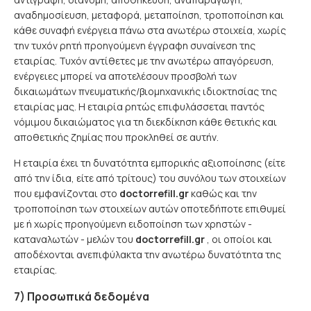
αναδημοσίευση, μεταφορά, μεταποίηση, τροποποίηση και
κάθε συναφή ενέργεια πάνω στα ανωτέρω στοιχεία, χωρίς
την τυχόν ρητή προηγούμενη έγγραφη συναίνεση της
εταιρίας. Τυχόν αντίθετες με την ανωτέρω απαγόρευση,
ενέργειες μπορεί να αποτελέσουν προσβολή των
δικαιωμάτων πνευματικής/βιομηχανικής ιδιοκτησίας της
εταιρίας μας. Η εταιρία ρητώς επιφυλάσσεται παντός
νόμιμου δικαιώματος για τη διεκδίκηση κάθε θετικής και
αποθετικής ζημίας που προκληθεί σε αυτήν.
Η εταιρία έχει τη δυνατότητα εμπορικής αξιοποίησης (είτε
από την ίδια, είτε από τρίτους) του συνόλου των στοιχείων
που εμφανίζονται στο
doctorrefill.gr
καθώς και την
τροποποίηση των στοιχείων αυτών οποτεδήποτε επιθυμεί
με ή χωρίς προηγούμενη ειδοποίηση των χρηστών -
καταναλωτών - μελών του
doctorrefill.gr
, οι οποίοι και
αποδέχονται ανεπιφύλακτα την ανωτέρω δυνατότητα της
εταιρίας.
7) Προσωπικά δεδομένα