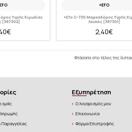
EFO
+EFO
όρος Υγρής Κιμωλίας
+Efo C-730 Μαρκαδόρος Υγρής Κι
ς [387302]
Λευκός [387301]
,40€
2,40€
Φτάσατε στο τέλος της λίστα
ορίες
Εξυπηρέτηση
ε εμάς
Ο λογαρισμός μου
Πληρωμής
Επικοινωνία
 Παραγγελίας
Φόρμα Επιστροφής