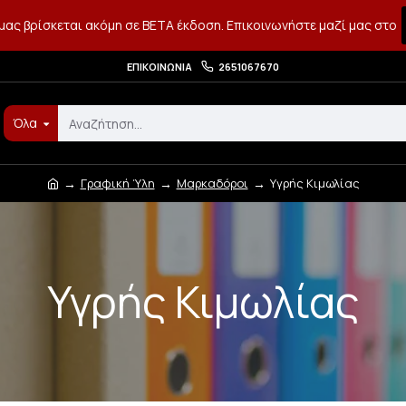
μας βρίσκεται ακόμη σε BETA έκδοση. Επικοινωνήστε μαζί μας στο
ΕΠΙΚΟΙΝΩΝΊΑ
2651067670
Όλα
Γραφική Ύλη
Μαρκαδόροι
Υγρής Κιμωλίας
Υγρής Κιμωλίας