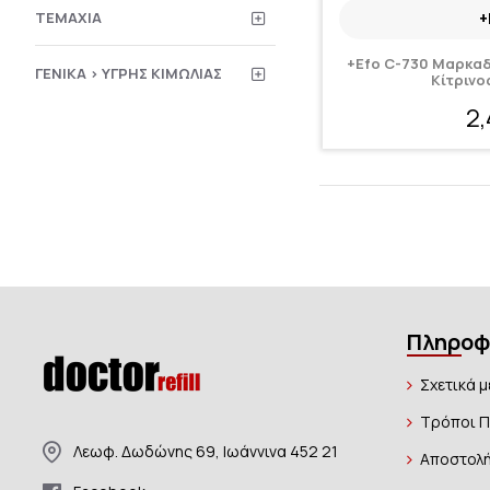
ΤΕΜΆΧΙΑ
+
+Efo C-730 Μαρκαδ
ΓΕΝΙΚΆ > ΥΓΡΉΣ ΚΙΜΩΛΊΑΣ
Κίτρινο
2
Πληροφ
Σχετικά μ
Τρόποι 
Λεωφ. Δωδώνης 69, Ιωάννινα 452 21
Αποστολή