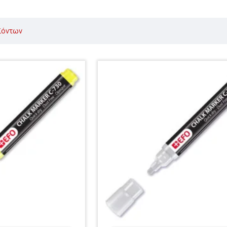
ϊόντων