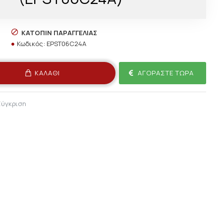
ΚΑΤΌΠΙΝ ΠΑΡΑΓΓΕΛΊΑΣ
Κωδικός:
EPST06C24A
ΚΑΛΆΘΙ
ΑΓΟΡΆΣΤΕ ΤΏΡΑ
Σύγκριση