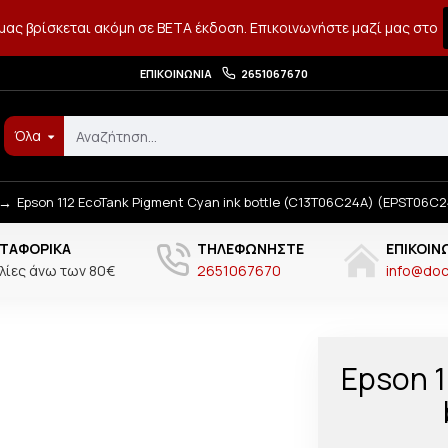
μας βρίσκεται ακόμη σε BETA έκδοση. Επικοινωνήστε μαζί μας στο
ΕΠΙΚΟΙΝΩΝΊΑ
2651067670
Όλα
Epson 112 EcoTank Pigment Cyan ink bottle (C13T06C24A) (EPST06C
ΤΑΦΟΡΙΚΆ
ΤΗΛΕΦΩΝΉΣΤΕ
ΕΠΙΚΟΙΝ
λίες άνω των 80€
2651067670
info@doct
Epson 1