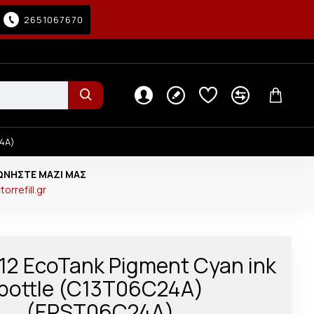
2651067670
24A)
ΩΝΉΣΤΕ ΜΑΖΊ ΜΑΣ
orrefill.gr
12 EcoTank Pigment Cyan ink
bottle (C13T06C24A)
(EPST06C24A)