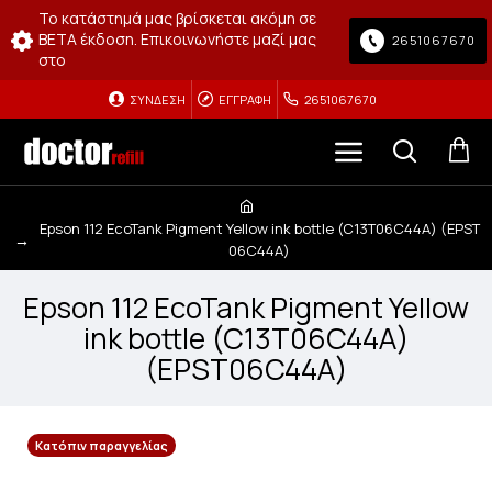
Το κατάστημά μας βρίσκεται ακόμη σε
BETA έκδοση. Επικοινωνήστε μαζί μας
2651067670
στο
ΣΎΝΔΕΣΗ
ΕΓΓΡΑΦΉ
2651067670
Epson 112 EcoTank Pigment Yellow ink bottle (C13T06C44A) (EPST
06C44A)
Epson 112 EcoTank Pigment Yellow
ink bottle (C13T06C44A)
(EPST06C44A)
Κατόπιν παραγγελίας