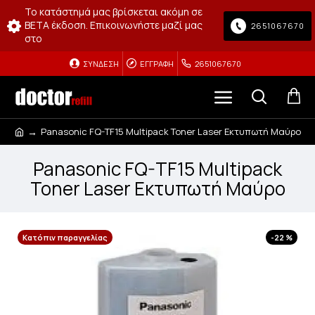
Το κατάστημά μας βρίσκεται ακόμη σε
BETA έκδοση. Επικοινωνήστε μαζί μας
2651067670
στο
ΣΎΝΔΕΣΗ
ΕΓΓΡΑΦΉ
2651067670
Panasonic FQ-TF15 Multipack Toner Laser Εκτυπωτή Μαύρο
Panasonic FQ-TF15 Multipack
Toner Laser Εκτυπωτή Μαύρο
Κατόπιν παραγγελίας
-22 %