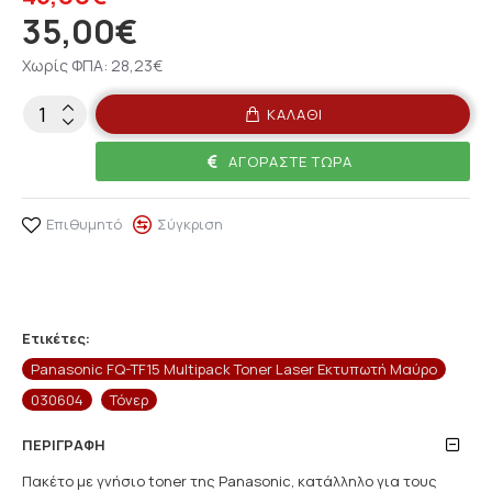
35,00€
Χωρίς ΦΠΑ: 28,23€
ΚΑΛΆΘΙ
ΑΓΟΡΆΣΤΕ ΤΏΡΑ
Επιθυμητό
Σύγκριση
Ετικέτες:
Panasonic FQ-TF15 Multipack Toner Laser Εκτυπωτή Μαύρο
030604
Τόνερ
ΠΕΡΙΓΡΑΦΉ
Πακέτο με γνήσιο toner της Panasonic, κατάλληλο για τους