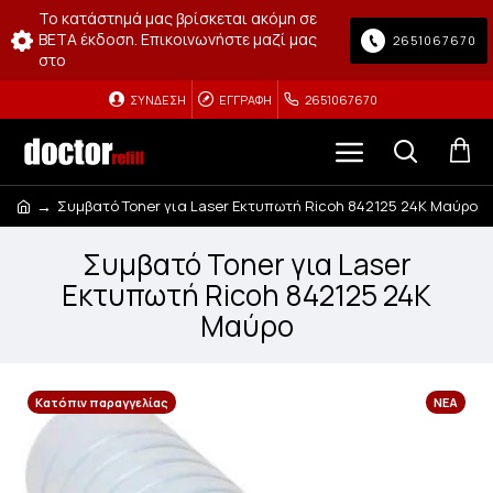
Το κατάστημά μας βρίσκεται ακόμη σε
BETA έκδοση. Επικοινωνήστε μαζί μας
2651067670
στο
ΣΎΝΔΕΣΗ
ΕΓΓΡΑΦΉ
2651067670
Συμβατό Toner για Laser Εκτυπωτή Ricoh 842125 24K Μαύρο
Συμβατό Toner για Laser
Εκτυπωτή Ricoh 842125 24K
Μαύρο
Κατόπιν παραγγελίας
ΝΈΑ