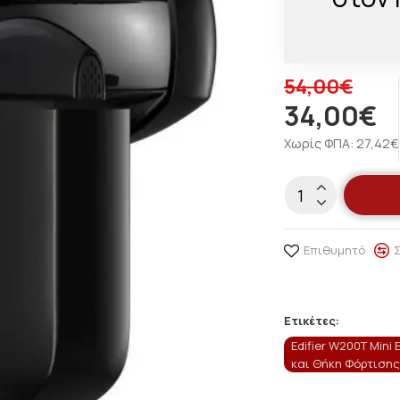
54,00€
34,00€
Χωρίς ΦΠΑ: 27,42€
Επιθυμητό
Ετικέτες:
Edifier W200T Mini
και Θήκη Φόρτιση