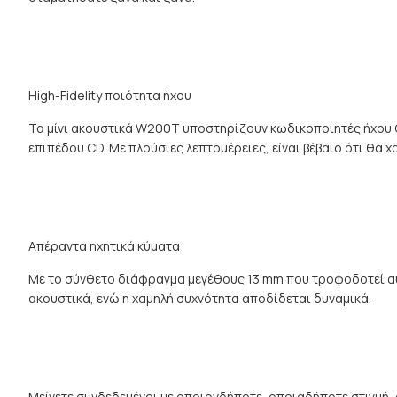
High-Fidelity ποιότητα ήχου
Τα μίνι ακουστικά W200T υποστηρίζουν κωδικοποιητές ήχου
επιπέδου CD. Με πλούσιες λεπτομέρειες, είναι βέβαιο ότι θα χ
Απέραντα ηχητικά κύματα
Με το σύνθετο διάφραγμα μεγέθους 13 mm που τροφοδοτεί αυ
ακουστικά, ενώ η χαμηλή συχνότητα αποδίδεται δυναμικά.
Μείνετε συνδεδεμένοι με οποιονδήποτε, οποιαδήποτε στιγμή