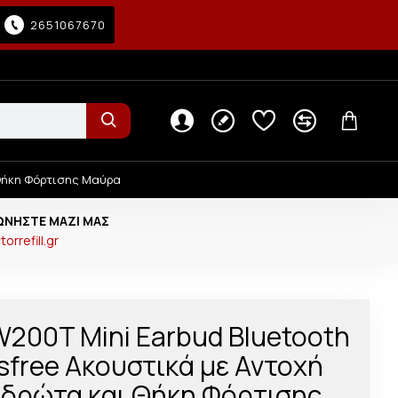
2651067670
ι Θήκη Φόρτισης Μαύρα
ΩΝΉΣΤΕ ΜΑΖΊ ΜΑΣ
orrefill.gr
 W200T Mini Earbud Bluetooth
free Ακουστικά με Αντοχή
Ιδρώτα και Θήκη Φόρτισης