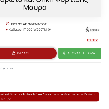
Μαύρα
ΕΚΤΌΣ ΑΠΟΘΈΜΑΤΟΣ
Κωδικός:
IT-002-W200TM-04
EDIFIER
ΚΑΛΆΘΙ
ΑΓΟΡΆΣΤΕ ΤΏΡΑ
Σύγκριση
 Earbud Bluetooth Handsfree Ακουστικά με Αντοχή στον Ιδρώτα
ς Μαύρα