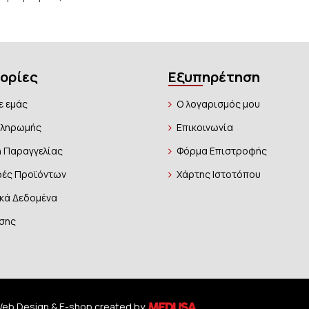
ορίες
Εξυπηρέτηση
ε εμάς
Ο λογαρισμός μου
Πληρωμής
Επικοινωνία
 Παραγγελίας
Φόρμα Επιστροφής
ές Προϊόντων
Χάρτης Ιστοτόπου
κά Δεδομένα
σης
 | Web Design & E-shop created by