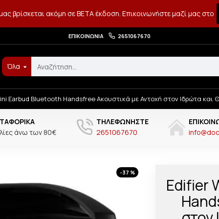
μας βρίσκεται ακόμη σε BETA έκδοση. Επικοινωνήστε μαζί μας στο
ΕΠΙΚΟΙΝΩΝΊΑ
2651067670
Όλα
Mini Earbud Bluetooth Handsfree Ακουστικά με Αντοχή στον Ιδρώτα κα
ΤΑΦΟΡΙΚΆ
ΤΗΛΕΦΩΝΉΣΤΕ
ΕΠΙΚΟΙΝ
λίες άνω των 80€
2651067670
info@doct
-37 %
Edifier
Hands
στον 