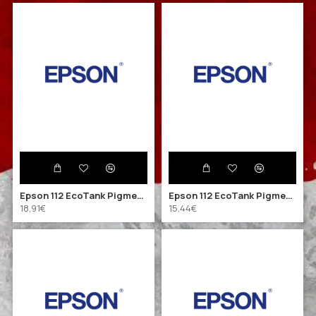
Epson 112 EcoTank Pigment Black ink bottle (C13T06C14A) (EPST06C14A)
Epson 112 EcoTank Pigment Cyan ink bottle (C13T06C24A) (EPST06C24A)
18,91€
15,44€