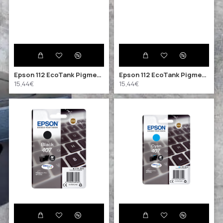
Epson 112 EcoTank Pigment Magenta ink bottle (C13T06C34A) (EPST06C34A)
Epson 112 EcoTank Pigment Yellow ink bottle (C13T06C44A) (EPST06C44A)
15,44€
15,44€