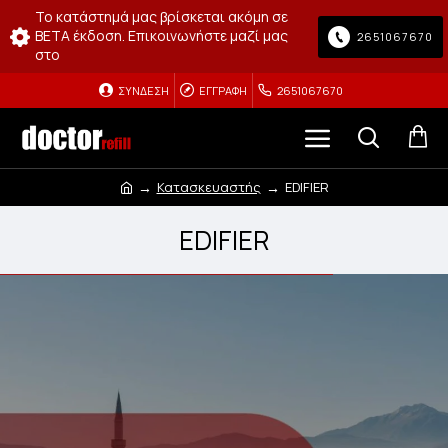
Το κατάστημά μας βρίσκεται ακόμη σε
BETA έκδοση. Επικοινωνήστε μαζί μας
2651067670
στο
ΣΎΝΔΕΣΗ
ΕΓΓΡΑΦΉ
2651067670
Κατασκευαστής
EDIFIER
EDIFIER