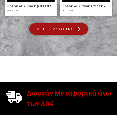
Epson 407 Black (C13T07U140) (EPST07U140)
Epson 407 Cyan (C13T07U240) (EPST07U240)
53,99€
39,23€
ΔΕΊΤΕ ΠΕΡΙΣΣΌΤΕΡΑ
Δωρεάν Μεταφορικά άνω
των 80€