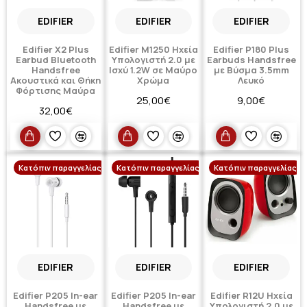
EDIFIER
EDIFIER
EDIFIER
Edifier X2 Plus
Edifier M1250 Ηχεία
Edifier P180 Plus
Earbud Bluetooth
Υπολογιστή 2.0 με
Earbuds Handsfree
Handsfree
Ισχύ 1.2W σε Μαύρο
με Βύσμα 3.5mm
Ακουστικά και Θήκη
Χρώμα
Λευκό
Φόρτισης Μαύρα
25,00€
9,00€
32,00€
Κατόπιν παραγγελίας
Κατόπιν παραγγελίας
Κατόπιν παραγγελίας
EDIFIER
EDIFIER
EDIFIER
Edifier P205 In-ear
Edifier P205 In-ear
Edifier R12U Ηχεία
Handsfree με
Handsfree με
Υπολογιστή 2.0 με