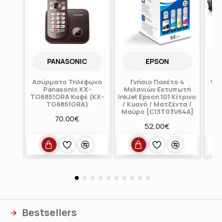
PANASONIC
EPSON
Ασύρματο Τηλέφωνο
Γνήσιο Πακέτο 4
Wa
Panasonic KX-
Μελανιών Εκτυπωτή
γι
TG6851GRA Καφέ (KX-
InkJet Epson 101 Κίτρινο
Sa
TG6851GRA)
/ Κυανό / Ματζέντα /
Μαύρο [C13T03V64A]
70,00€
52,00€
Bestsellers