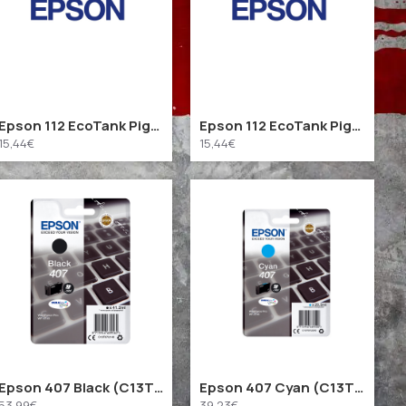
Epson 112 EcoTank Pigment Cyan ink bottle (C13T06C24A) (EPST06C24A)
Epson 112 EcoTank Pigment Magenta ink bottle (C13T06C34A) (EPST06C34A)
15,44€
15,44€
Epson 407 Black (C13T07U140) (EPST07U140)
Epson 407 Cyan (C13T07U240) (EPST07U240)
53,99€
39,23€