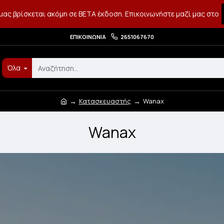
μας βρίσκεται ακόμη σε BETA έκδοση. Επικοινωνήστε μαζί μας στο
ΕΠΙΚΟΙΝΩΝΊΑ
2651067670
Όλα
Κατασκευαστής
Wanax
Wanax