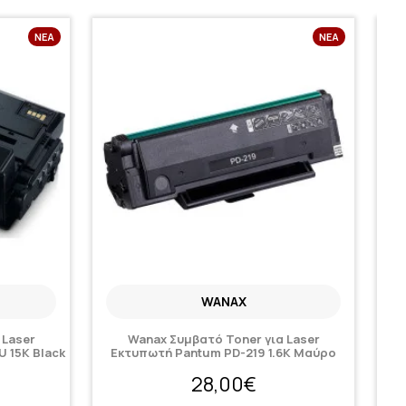
ΝΈΑ
ΝΈΑ
WANAX
 Laser
Wanax Συμβατό Toner για Laser
Ug
 15K Black
Εκτυπωτή Pantum PD-219 1.6K Μαύρο
28,00€