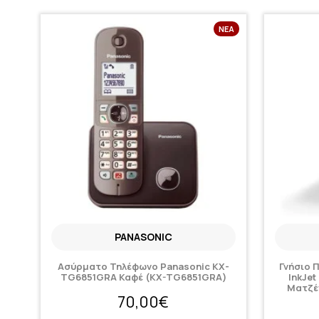
ΝΈΑ
PANASONIC
Ασύρματο Τηλέφωνο Panasonic KX-
Γνήσιο 
TG6851GRA Καφέ (KX-TG6851GRA)
InkJet
Ματζέ
70,00€