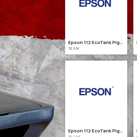
Epson 112 EcoTank Pigment Black ink bottle (C13T06C14A) (EPST06C14A)
18,91€
Epson 112 EcoTank Pigment Yellow ink bottle (C13T06C44A) (EPST06C44A)
15,44€