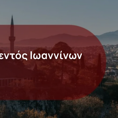
εντός Ιωαννίνων