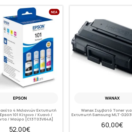
ΝΈΑ
EPSON
WANAX
Πακέτο 4 Μελανιών Εκτυπωτή
Wanax Συμβατό Toner για
 Epson 101 Κίτρινο / Κυανό /
Εκτυπωτή Samsung MLT-D203U
ντα / Μαύρο [C13T03V64A]
60,00€
52,00€