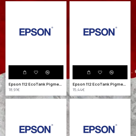
Epson 112 EcoTank Pigment Black ink bottle (C13T06C14A) (EPST06C14A)
Epson 112 EcoTank Pigment Cyan ink bottle (C13T06C24A) (EPST06C24A)
18,91€
15,44€