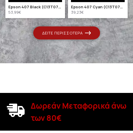
Epson 407 Black (C13T07U140) (EPST07U140)
Epson 407 Cyan (C13T07U240) (EPST07U240)
53,99€
39,23€
ΔΕΊΤΕ ΠΕΡΙΣΣΌΤΕΡΑ
Δωρεάν Μεταφορικά άνω
των 80€