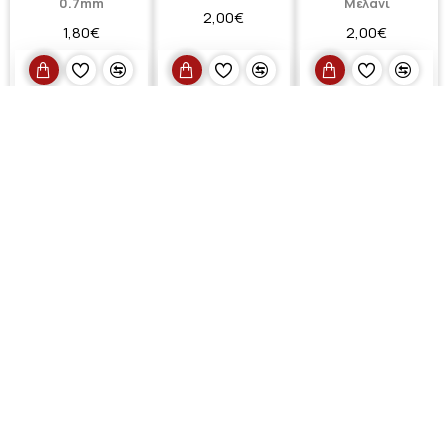
0.7mm
Μελάνι
2,00€
1,80€
2,00€
PILOT
PILOT
PILOT
Pilot Hi-Tecpoint
Pilot P-500 Στυλό
Pilot Super Color
Στυλό Rollerball
Gel 0.5mm Μπλε με
Extra Fine
0.5mm με Μπλε
Μπλε Μελάνι
Ανεξίτηλος
Μελάνι
Μαρκαδόρος Λευκό
2,20€
0.5mm
2,00€
3,40€