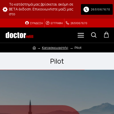
Το κατάστημά μας βρίσκεται ακόμη σε
BETA έκδοση. Επικοινωνήστε μαζί μας
2651067670
στο
ΣΎΝΔΕΣΗ
ΕΓΓΡΑΦΉ
2651067670
Κατασκευαστής
Pilot
Pilot