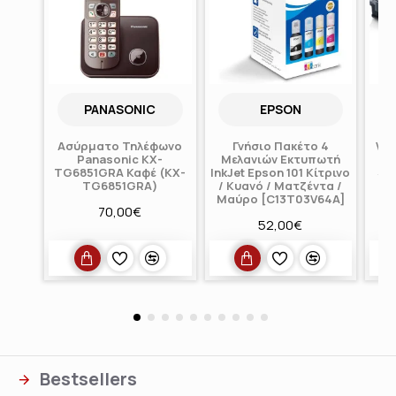
PANASONIC
EPSON
Ασύρματο Τηλέφωνο
Γνήσιο Πακέτο 4
Wa
Panasonic KX-
Μελανιών Εκτυπωτή
γι
TG6851GRA Καφέ (KX-
InkJet Epson 101 Κίτρινο
Sa
TG6851GRA)
/ Κυανό / Ματζέντα /
Μαύρο [C13T03V64A]
70,00€
52,00€
Bestsellers