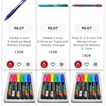
PILOT
PILOT
PILOT
Pentel Στυλό
Pentel Στυλό
Pilot G-2 Στυλό Gel
0.5mm με Μωβ
0.5mm με Τιρκουάζ
Μπορντό με
Mελάνι Energel
Mελάνι Energel
Μπορντό Μελάνι
0.7mm
1,50€
1,50€
1,80€