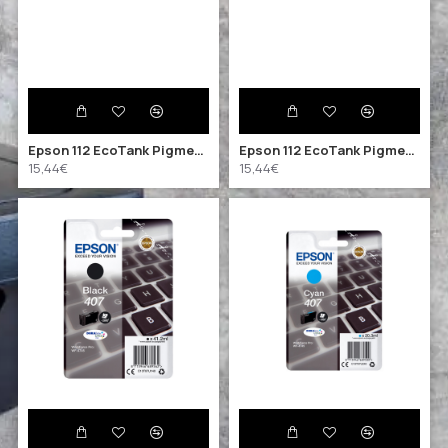
Epson 112 EcoTank Pigment Magenta ink bottle (C13T06C34A) (EPST06C34A)
Epson 112 EcoTank Pigment Yellow ink bottle (C13T06C44A) (EPST06C44A)
15,44€
15,44€